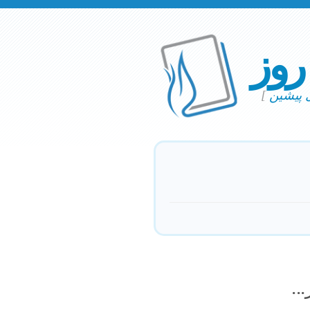
 روز
ی پیشین
]
..