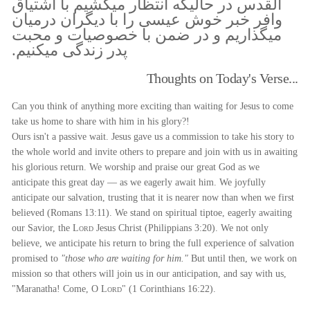
القدس در حاليكه انتظار ميكشيم با اشتياق
وافر خبر خوش عيسى را با ديگران درميان
ميگذاريم و در ضمن با خصوصيات و محبت
پدر زندگى ميكنيم.
Thoughts on Today's Verse...
Can you think of anything more exciting than waiting for Jesus to come
take us home to share with him in his glory?!
Ours isn't a passive wait. Jesus gave us a commission to take his story to
the whole world and invite others to prepare and join with us in awaiting
his glorious return. We worship and praise our great God as we
anticipate this great day — as we eagerly await him. We joyfully
anticipate our salvation, trusting that it is nearer now than when we first
believed (Romans 13:11). We stand on spiritual tiptoe, eagerly awaiting
our Savior, the
Lord
Jesus Christ (Philippians 3:20). We not only
believe, we anticipate his return to bring the full experience of salvation
promised to
"those who are waiting for him."
But until then, we work on
mission so that others will join us in our anticipation, and say with us,
"Maranatha! Come, O
Lord
" (1 Corinthians 16:22).