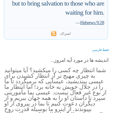
but to bring salvation to those who are
waiting for him.
—
Hebrews 9:28
اشتراک:
فقط فارسی
اندیشه ها در مورد آیه امروز...
شما انتظار چه كسى را ميكشيد؟ آيا ميتوانيد
به چيزى مهيج تر از انتظار كشيدن براى
عيسى بينديشيد، عيسايى كه برميگردد تا ما
را در جلال خويش به خانه برد! اما انتظار ما
از نوع غير فعال نيست. عيسى بما مأموريتى
سپرد تا داستان او را به همه جهان ببريم و از
ديگران دعوت كنيم تا بما در پيروى از او
بپيوندند. از اينرو ما بوسيله قدرت روح