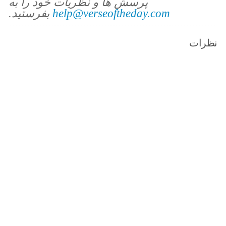
پرسش ها و نظریات خود را به
help@verseoftheday.com
بفرستید.
نظرات