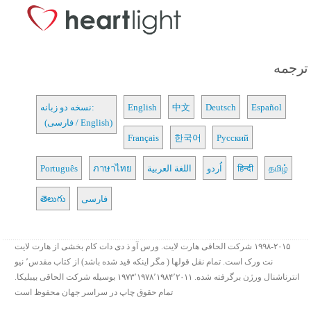
ترجمه
Español
Deutsch
中文
English
نسخه دو زبانه:
(فارسی / English)
Français
한국어
Русский
தமிழ்
हिन्दी
اُردو
اللغة العربية
ภาษาไทย
Português
فارسی
తెలుగు
۱۹۹۸-۲۰۱۵ شرکت الحاقی هارت لایت. ورس آو ذ دی دات کام بخشی از هارت لایت
نت ورک است. تمام نقل قولها ( مگر اینکه قید شده باشد) از کتاب مقدس٬ نیو
انترناشنال ورژن برگرفته شده. ۱۹۷۳٬۱۹۷۸٬۱۹۸۴٬۲۰۱۱ بوسیله شرکت الحاقی بیبلیکا.
تمام حقوق چاپ در سراسر جهان محفوظ است