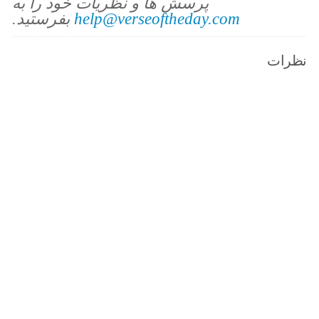
پرسش ها و نظریات خود را به
help@verseoftheday.com
بفرستید.
نظرات