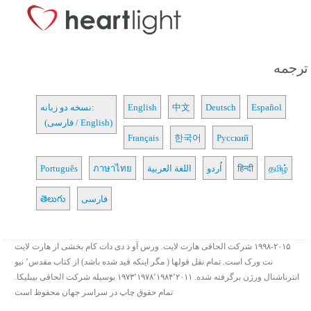
ترجمه
Español
Deutsch
中文
English
نسخه دو زبانه:
(فارسی / English)
Français
한국어
Русский
தமிழ்
हिन्दी
اُردو
اللغة العربية
ภาษาไทย
Português
فارسی
తెలుగు
۱۹۹۸-۲۰۱۵ شرکت الحاقی هارت لایت. ورس آو ذ دی دات کام بخشی از هارت لایت
نت ورک است. تمام نقل قولها ( مگر اینکه قید شده باشد) از کتاب مقدس٬ نیو
انترناشنال ورژن برگرفته شده. ۱۹۷۳٬۱۹۷۸٬۱۹۸۴٬۲۰۱۱ بوسیله شرکت الحاقی بیبلیکا.
تمام حقوق چاپ در سراسر جهان محفوظ است