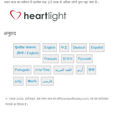
वचन आज का वर्तमान में प्रत्येक माह 1/2 लाख से अधिक लोगों द्वारा पढ़ा जारा है।
अनुवाद
द्विभाषिक संस्करण:
English
中文
Deutsch
Español
(हिन्दी / English)
Français
한국어
Русский
Português
ภาษาไทย
اللغة العربية
اُردو
हिन्दी
தமிழ்
తెలుగు
فارسی
© 1998-2026, हार्टलाइट, इंक वचन आज का.कॉम(verseoftheday.com) यह एक हार्टलाइट
नेटवर्क का हिस्सा है।