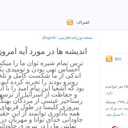
اشتراک:
نسخه دو زبانه (فارسی / English)
اندیشه ها در مورد آیه امروز.
RSS
ترس تمام شيره توان ما را ميكش
احساس تهى بودن و نوميدى بكنيم
اندكى از ما شكست كامل و تلخى
روبرو بودند را تجربه كرده اي
بود كه اشعيا اين پيام اميد را با 
در حال حاضر آیه روز بیش از ۲۵۰۰۰۰ نفر خواننده
و حفاظت از اسرائيل از ترسه
دارد.
رستاخيز عيسى از مردگان بهنگام
ورس آو ذ دی دات کام کار خود را در سال ۱۹۹۸ بوسیله
پيروزى كليسا در طول قرنهاى 
ایت نت ورک در
همه يادآورى توانمند از اين حق
جاودانى خداى توانا و مهربان در
نهايتن ما را در پيروزى جاو