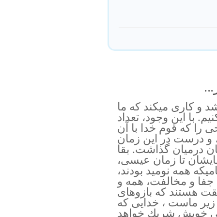
..
د و كارى ميكند كه ما
. با اين وجود، تعداد
 را كه قوم خدا با آن
م، و درست در اين زمان
آنان درميان گذاشت. بقا
ايشان تا زمان عيسى،
يكه همه نوميد بودند،
جفا و مخالفت، همه و
يقت هستند كه بازوهاى
 زير ماست ، خدايى كه
دانى خويش شريك خواهد