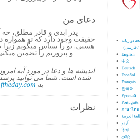
دعای من
پدر ابدى و قادر مطلق، چه 
حقيقت وجود دارد كه تو همواره د
هستى. تو را سپاس ميگويم زيرا ت
En)
و پيروزيم را تضمين ميكنى
English
中文
Deutsch
اندیشه ها و دعا در مورد آیه امرو
Español
شده است. شما می توانید پرسش
Français
به
ftheday.com
한국어
Русский
Português
نظرات
ภาษาไทย
لغة العربية
اُردو
हिन्दी
தமிழ்