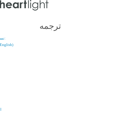
ترجمه
نسخه دو زبانه:
(فارسی / glish
ال