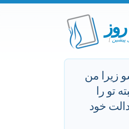
 روز
ی پیشین
]
 زيرا من
ه تو را
دالت خود