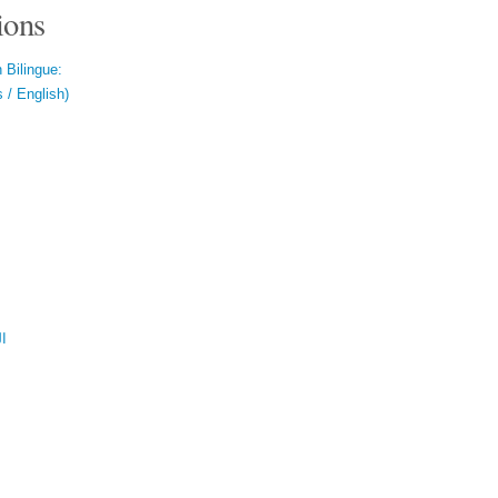
ions
 Bilingue:
 / English)
ال