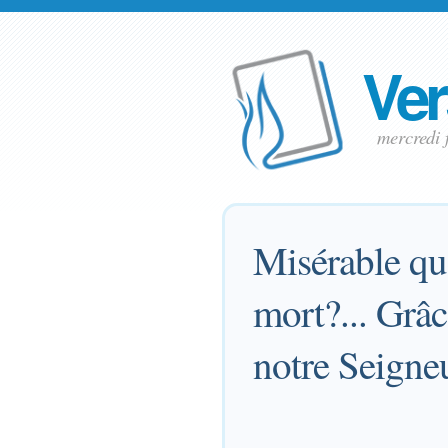
Ver
mercredi 
Misérable que
mort?... Grâc
notre Seigneu