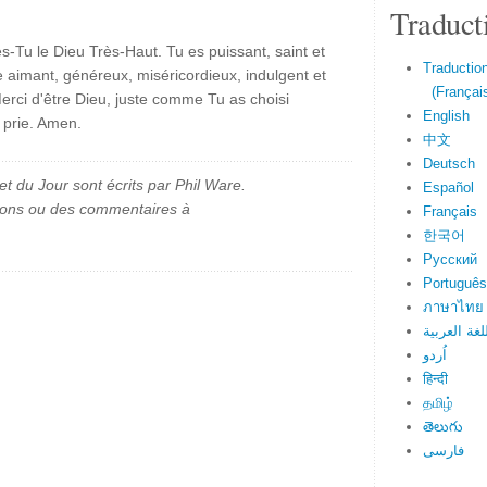
Traduct
-Tu le Dieu Très-Haut. Tu es puissant, saint et
Traduction
e aimant, généreux, miséricordieux, indulgent et
(Français
erci d'être Dieu, juste comme Tu as choisi
English
 prie. Amen.
中文
Deutsch
et du Jour sont écrits par Phil Ware.
Español
ions ou des commentaires à
Français
한국어
Русский
Português
ภาษาไทย
لغة العربية
اُردو
हिन्दी
தமிழ்
తెలుగు
فارسی