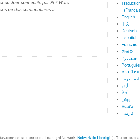
et du Jour sont écrits par Phil Ware.
Traduction
ions ou des commentaires à
(Français
English
中文
Deutsch
Español
Français
한국어
Русский
Português
ภาษาไทย
لغة العربية
اُردو
हिन्दी
தமிழ்
తెలుగు
فارسی
day.com" est une partie du Heartlight Network (
Network de Hearlight
). Toutes les ci