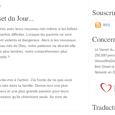
)
Souscri
et du Jour...
RSS
endres avec leurs nouveau-nés même si les bébés
rfois difficiles. Lorsque les parents ne sont
Concer
ont violents et dangereux. Alors si les nouveaux
au-nés de Dieu, notre patience ne devrait-elle
Le Verset du 
es plus tendres, notre compréhension plus
250,000 pers
ntifs ?
VerseoftheDa
Ben Steed et
Network en 2
ite-moi à l'action. J'ai honte de ne pas avoir
au-nés dans ta famille. Donne-moi une plus
hecs et une plus grande passion pour leurs
impression qu'ils cheminent seuls. Au nom de
Traduct