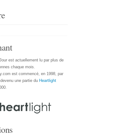
re
nant
Jour est actuellement lu par plus de
onnes chaque mois.
y.com est commencé, en 1998, par
 devenu une partie du
Heartlight
000.
ions