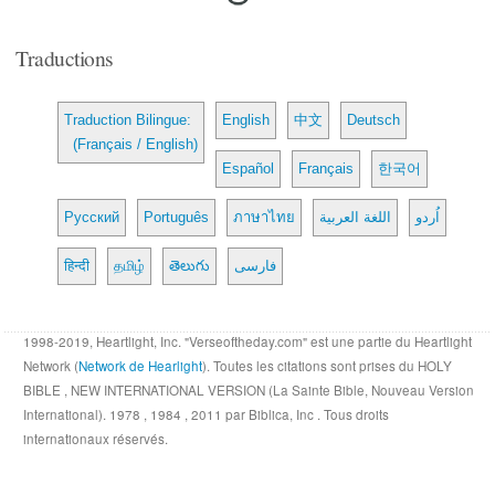
Traductions
Traduction Bilingue:
English
中文
Deutsch
(Français / English)
Español
Français
한국어
Русский
Português
ภาษาไทย
اللغة العربية
اُردو
हिन्दी
தமிழ்
తెలుగు
فارسی
1998-2019, Heartlight, Inc. "Verseoftheday.com" est une partie du Heartlight
Network (
Network de Hearlight
). Toutes les citations sont prises du HOLY
BIBLE , NEW INTERNATIONAL VERSION (La Sainte Bible, Nouveau Version
International). 1978 , 1984 , 2011 par Biblica, Inc . Tous droits
internationaux réservés.