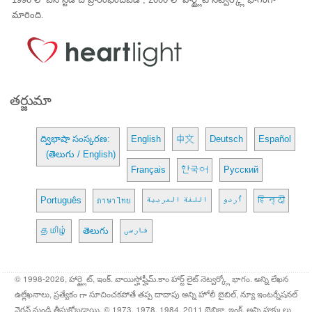
మారింది.
తర్జుమా
ద్విభాషా సంస్కరణ:
English
中文
Deutsch
Español
(తెలుగు / English)
Français
한국어
Русский
Português
ภาษาไทย
اللغة العربية
اُردو
हिन्दी
தமிழ்
తెలుగు
فارسی
© 1998-2026, హార్ట్లైట్, ఇంక్. వాయిస్హోఫ్హీమ్.కాం హార్ట్ లైట్ నెట్వర్క్లో భాగం. అన్ని లేఖన
ఉల్లేఖనాలు, ప్రత్యేకం గా సూచించకపోతే తప్ప దాదాపు అన్ని హోలీ బైబిల్, న్యూ ఇంటర్నేషనల్
వెర్షన్ నుండి తీసుకోబడ్డాయి. © 1973, 1978, 1984, 2011 బైబ్లికా, ఇంక్. అన్ని హక్కులు