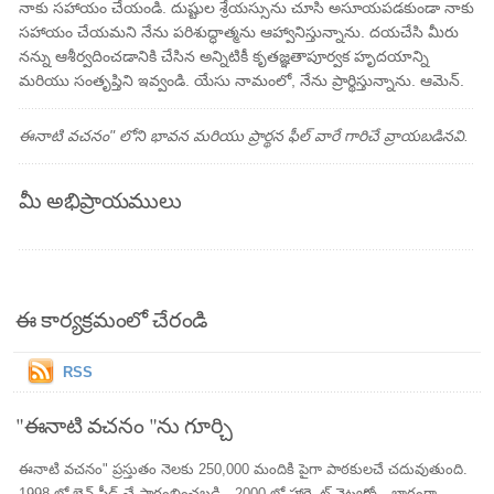
నాకు సహాయం చేయండి. దుష్టుల శ్రేయస్సును చూసి అసూయపడకుండా నాకు
సహాయం చేయమని నేను పరిశుద్ధాత్మను ఆహ్వానిస్తున్నాను. దయచేసి మీరు
నన్ను ఆశీర్వదించడానికి చేసిన అన్నిటికీ కృతజ్ఞతాపూర్వక హృదయాన్ని
మరియు సంతృప్తిని ఇవ్వండి. యేసు నామంలో, నేను ప్రార్థిస్తున్నాను. ఆమెన్.
ఈనాటి వచనం" లోని భావన మరియు ప్రార్థన ఫీల్ వారే గారిచే వ్రాయబడినవి.
మీ అభిప్రాయములు
ఈ కార్యక్రమంలో చేరండి
RSS
"ఈనాటి వచనం "ను గూర్చి
ఈనాటి వచనం" ప్రస్తుతం నెలకు 250,000 మందికి పైగా పాఠకులచే చదువుతుంది.
1998 లో బెన్ స్టీడ్ చే ప్రారంభించబడి , 2000 లో హార్ట్లైట్ నెట్వర్క్లో భాగంగా