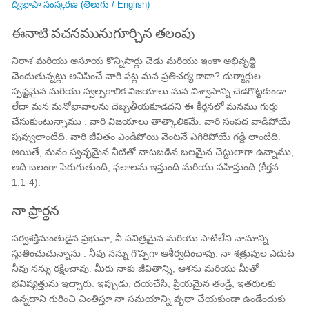
ద్విభాషా సంస్కరణ (తెలుగు / English)
ఈనాటి వచనమునుగూర్చిన తలంపు
నిరాశ మరియు అసూయ కొన్నిసార్లు చెడు మరియు ఇంకా అభివృద్ధి
చెందుతున్నట్లు అనిపించే వారి పట్ల మన ప్రతిచర్య కాదా? దుర్మార్గుల
స్పష్టమైన మరియు స్వల్పకాలిక విజయాలు మన విశ్వాసాన్ని చెడగొట్టకుండా
లేదా మన మనోభావాలను దెబ్బతీయకూడదని ఈ కీర్తనలో మనము గుర్తు
చేసుకుంటున్నాము . వారి విజయాలు తాత్కాలికమే. వారి సంపద వాడిపోయే
పువ్వులాంటిది. వారి జీవితం ఎండిపోయి వెంటనే ఎగిరిపోయే గడ్డి లాంటిది.
అయితే, మనం స్వచ్ఛమైన నీటితో నాటబడిన బలమైన చెట్టులాగా ఉన్నాము,
అది బలంగా పెరుగుతుంది, ఫలాలను ఇస్తుంది మరియు సహిస్తుంది (కీర్తన
1:1-4).
నా ప్రార్థన
సర్వశక్తిమంతుడైన ప్రభువా, నీ పవిత్రమైన మరియు సాటిలేని నామాన్ని
స్తుతించుచున్నాను . నీవు నన్ను గొప్పగా ఆశీర్వదించావు. నా శత్రువుల ఎదుట
నీవు నన్ను రక్షించావు. మీరు నాకు జీవితాన్ని, ఆశను మరియు మీతో
భవిష్యత్తును ఇచ్చారు. ఇప్పుడు, దయచేసి, ప్రియమైన తండ్రీ, ఇతరులకు
ఉన్నదాని గురించి చింతిస్తూ నా సమయాన్ని వృధా చేయకుండా ఉండేందుకు