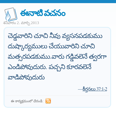
ఈనాటి వచనం
శనివారం 2. మార్చి 2013
చెడ్డవారిని చూచి నీవు వ్యసనపడకుము
దుష్కార్యములు చేయువారిని చూచి
మత్సరపడకుము.వారు గడ్డివలెనే త్వరగా
ఎండిపోవుదురు. పచ్చని కూరవలెనే
వాడిపోవుదురు
—
కీర్తనలు 37:1-2
ఈ కార్యక్రమంలో చేరండి: