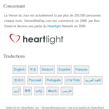
Concernant
Le Verset du Jour est actuellement lu par plus de 250,000 personnes
chaque mois. VerseoftheDay.com est commencé, en 1998, par Ben
Steed et devenu une partie du
Heartlight
Network en 2000.
Traductions
English
中文
Deutsch
Español
Français
한국어
Русский
Português
ภาษาไทย
اللغة العربية
اُردو
हिन्दी
தமிழ்
తెలుగు
فارسی
1998-2019, Heartlight, Inc. "Verseoftheday.com" est une partie du Heartlight