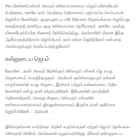
சில விண்ணப்பங்கள் மிகவும் எளிமையானவை மற்றும் விலையேறப்
பெற்றவை, எனவே நாம் அவற்றை அதிகமாகப் பகுப்பாய்வு செய்யாமல்
ஜெபிக்க வேண்டும். ஒருவருடைய சரீர ரீதியான கிருபைக்காக ஜெபிப்பது
காலத்தைத் தாண்டிய ஒரு உண்மையான ஆசீர்வாதம். எனவே, நமக்கு
விலையேறப்பெற்ற சிலரைத் தேர்ந்தெடுத்து, அவர்களின் மீதான இந்த
ஆசீர்வாதத்திற்காக ஜெபிப்போம், நாம் என்ன ஜெபித்தோம் என்பதை
அவர்களுக்குத் தெரியப்படுத்துவோம்!
என்னுடைய ஜெபம்
தேவனே , நான் மிகவும் நேசிக்கும் பின்வரும் மக்கள் மீது உமது
கிருபையைப் பொழிந்தருளும். அவர்கள் ஒவ்வொருவரும் தங்கள்
வாழ்க்கையில் உமது கிருபை, இரக்கம் மற்றும் வல்லமையை அறிய
வேண்டும் என்று நான் விரும்புகிறேன். இயேசுவின் நாமத்தின்
அதிகாரத்தால், அவரது கிருபை பின்வரும் மக்களில்
உண்மையானதாகவும் ஜீவனுள்ளதாகவும் இருக்க நான் குறிப்பாக
ஜெபிக்கிறேன்... ஆமென்.
இன்றைக்கான வார்த்தை அதின் கருப்பொருள் மற்றும் ஜெபம் ஆகியவை
சகோதரர் பில்வேர் அவர்களால் எழுதப்படுகிறது. நீங்கள் உங்களுடைய