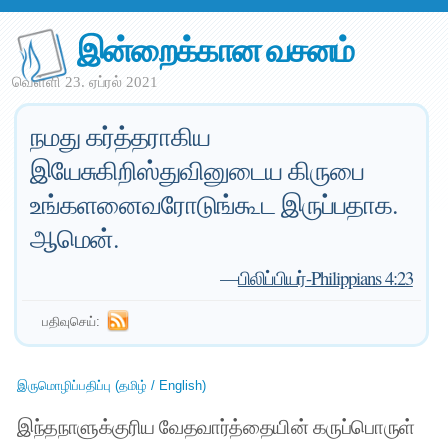
இன்றைக்கான வசனம்
வெள்ளி 23. ஏப்ரல் 2021
நமது கர்த்தராகிய
இயேசுகிறிஸ்துவினுடைய கிருபை
உங்களனைவரோடுங்கூட இருப்பதாக.
ஆமென்.
—
பிலிப்பியர்-Philippians 4:23
பதிவுசெய்:
இருமொழிப்பதிப்பு (தமிழ் / English)
இந்தநாளுக்குரிய வேதவார்த்தையின் கருப்பொருள்