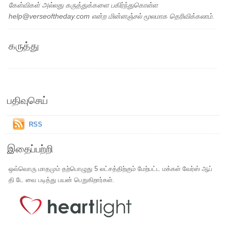
கேள்விகள் அல்லது கருத்துக்களை பகிர்ந்துகொள்ள
help@verseoftheday.com என்ற மின்னஞ்சல் மூலமாக தெரிவிக்கலாம்.
கருத்து
பதிவுசெய்
RSS
இதைப்பற்றி
ஒவ்வொரு மாதமும் தற்பொழுது 5 லட்சத்திற்கும் மேற்பட்ட மக்கள் வேர்ஸ் ஆப்
தி டே வை படித்து பயன் பெறுகிறார்கள்.