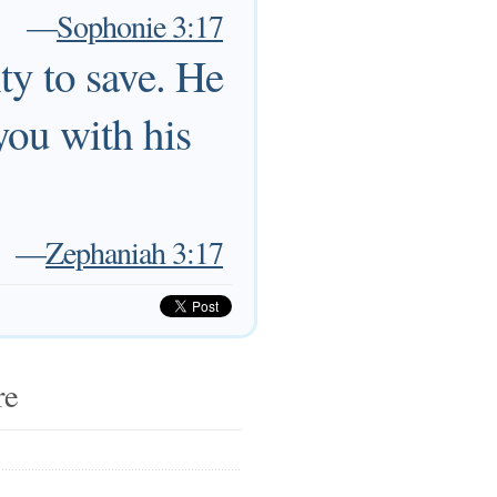
—
Sophonie 3:17
ty to save. He
 you with his
—
Zephaniah 3:17
re