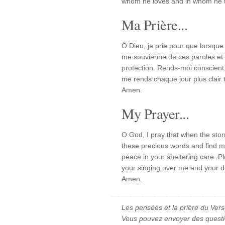
whom he loves and in whom he t
Ma Prière...
Ô Dieu, je prie pour que lorsque 
me souvienne de ces paroles et t
protection. Rends-moi conscient,
me rends chaque jour plus clair 
Amen.
My Prayer...
O God, I pray that when the stor
these precious words and find my
peace in your sheltering care. 
your singing over me and your de
Amen.
Les pensées et la prière du Vers
Vous pouvez envoyer des quest