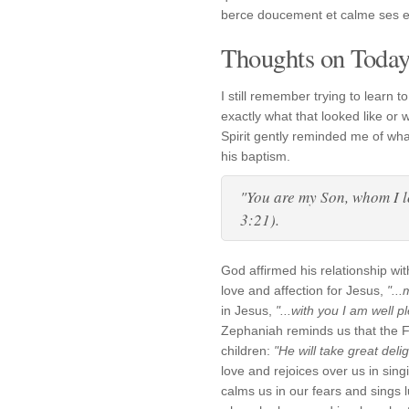
berce doucement et calme ses en
Thoughts on Today'
I still remember trying to learn t
exactly what that looked like or
Spirit gently reminded me of wha
his baptism.
"You are my Son, whom I l
3:21).
God affirmed his relationship wi
love and affection for Jesus,
"..
in Jesus,
"...with you I am well p
Zephaniah reminds us that the F
children:
"He will take great delig
love and rejoices over us in sin
calms us in our fears and sings l