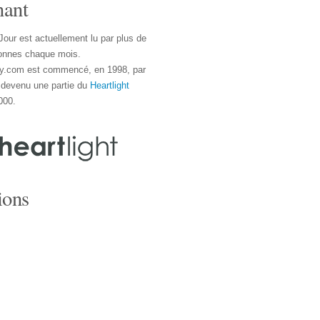
nant
Jour est actuellement lu par plus de
onnes chaque mois.
y.com est commencé, en 1998, par
 devenu une partie du
Heartlight
000.
ions