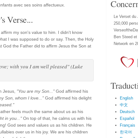
Concer
fants avec ses soins affectueux.
s Verse...
Le Verset du 
250,000 pers
VerseoftheDa
o affirm my son's value to him. I didn't know
Ben Steed et
 what I was supposed to do or say. Then, the Holy
Network en 2
t God the Father did to affirm Jesus the Son at
ove; with you I am well pleased" (Luke
Traduct
th Jesus,
"You are my Son..."
God affirmed his
.my Son, whom I love..."
God affirmed his delight
English
leased."
中文
ather feels much the same about us as his
Deutsch
ht in you..."
On top of that, he calms us with his
Español
ging! God sees and values us as his children. He
Français
ullabies over us in his joy. We are his children
한국어