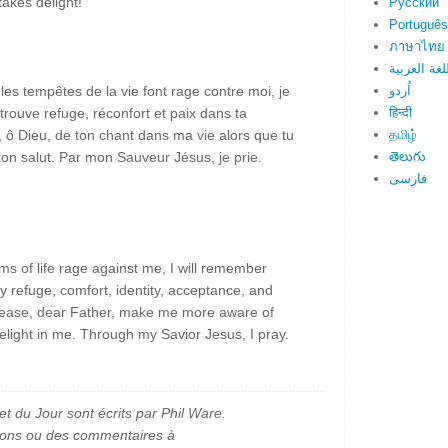
akes delight!
Русский
Português
ภาษาไทย
لغة العربية
les tempêtes de la vie font rage contre moi, je
اُردو
rouve refuge, réconfort et paix dans ta
हिन्दी
 ô Dieu, de ton chant dans ma vie alors que tu
தமிழ்
ton salut. Par mon Sauveur Jésus, je prie.
తెలుగు
فارسی
ms of life rage against me, I will remember
 refuge, comfort, identity, acceptance, and
Please, dear Father, make me more aware of
light in me. Through my Savior Jesus, I pray.
et du Jour sont écrits par Phil Ware.
ions ou des commentaires à