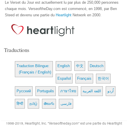
Le Verset du Jour est actuellement lu par plus de 250,000 personnes
chaque mois. VerseoftheDay.com est commencé, en 1998, par Ben
Steed et devenu une partie du
Heartlight
Network en 2000.
Traductions
Traduction Bilingue:
English
中文
Deutsch
(Français / English)
Español
Français
한국어
Русский
Português
ภาษาไทย
اللغة العربية
اُردو
हिन्दी
தமிழ்
తెలుగు
فارسی
1998-2019, Heartlight, Inc. "Verseoftheday.com" est une partie du Heartlight