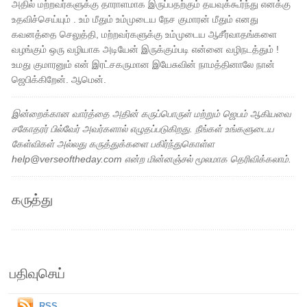
அதில் மற்றவர்களுக்கு தாராளமாக இருப்பதற்கும் தயவுக்கூர்ந்து எனக்கு
உதவிச்செய்யும் . உம் மீதும் உம்முடைய நேச குமாரன் மீதும் எனது
கவனத்தை செலுத்தி, மற்றவர்களுக்கு உம்முடைய ஆசீர்வாதங்களை
வழங்கும் ஒரு வழியாக அடியேன் இருக்கும்படி என்னை வழிநடத்தும் !
உமது குமாரனும் என் இரட்சகருமான இயேசுவின் நாமத்தினாலே நான்
ஜெபிக்கிறேன். ஆமென்.
இன்றைக்கான வார்த்தை அதின் கருப்பொருள் மற்றும் ஜெபம் ஆகியவை
சகோதரர் பில்வேர் அவர்களால் எழுதப்படுகிறது. நீங்கள் உங்களுடைய
கேள்விகள் அல்லது கருத்துக்களை பகிர்ந்துகொள்ள
help@verseoftheday.com என்ற மின்னஞ்சல் மூலமாக தெரிவிக்கலாம்.
கருத்து
பதிவுசெய்
RSS