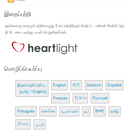
இதைப்பற்றி
ஒவ்வொரு மாதமும் தற்பொழுது 5 லட்சத்திற்கும் மேற்பட்ட மக்கள் வேர்ஸ் ஆப்
தி டே வை படித்து பயன் பெறுகிறார்கள்.
மொழிப்பெயர்ப்பு
இருமொழிப்பதிப்பு:
English
中文
Deutsch
Español
(தமிழ் / English)
Français
한국어
Русский
Português
ภาษาไทย
اللغة العربية
اُردو
हिन्दी
தமிழ்
తెలుగు
فارسی