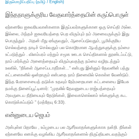
இருமொழிப்பதிப்பு (தமிழ் / English)
இந்தநாளுக்குரிய வேதவார்த்தையின் கருப்பொருள்
ஏற்கனவே ஐசுவரியவான்களாக இருப்பவர்களுக்கான ஒரு செய்தி அல்ல.
இல்லை, அந்தச் ஐசுவரியத்தை பெற விரும்பும் நம் அனைவருக்கும் இது
பொருந்தும் . அதன் மீது ஏங்குவதும், ஆசைப்படுவதும், பூமிக்குரிய
செல்வத்தை நாடிச் செல்வதும் பல கொடூரமான ஆபத்துகளுக்கு நம்மை
உட்படுத்தும் . விளம்பரம் மற்றும் சமூக ஊடக செய்திகளால் தூண்டப்பட்டு,
நாம் பார்க்கும் அனைத்தையும் விரும்புவதற்கு நம்மை வழிநடத்தும்
உலகில், "நீங்கள் ஆசைப்படாதீர்கள்..." என்பது இன்னும் தேவனின் பத்து
கட்டளைகளில் ஒன்றாகும் என்பதை நாம் நினைவில் கொள்ள வேண்டும்.
இந்த பேராசையைத் தடுக்க உதவும் நேர்மறையான கட்டளையை இயேசு
நமக்கு நினைப்பூட்டினார்: "முதலில் தேவனுடைய ராஜ்யத்தையும்
அவருடைய நீதியையும் தேடுங்கள், இவைகளெல்லாம் உங்களுக்கு கூட
கொடுக்கப்படும் " (மத்தேயு 6:33).
என்னுடைய ஜெபம்
அன்புள்ள பிதாவே , உம்முடைய பல ஆசீர்வாதங்களுக்காக நன்றி. நீங்கள்
ஏற்கனவே எனக்கு வழங்கிய ஆசீர்வாதங்களால் திருப்தியடைவதற்கும்