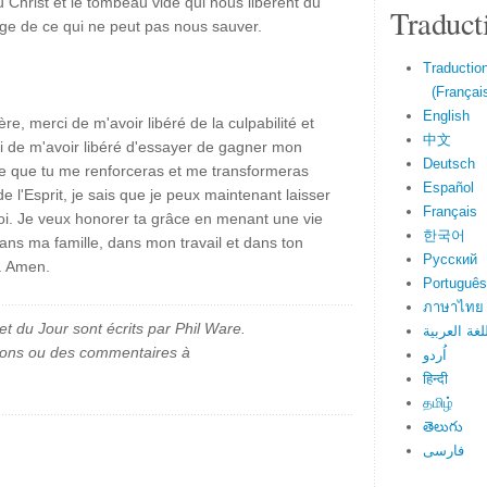
du Christ et le tombeau vide qui nous libèrent du
Traduct
age de ce qui ne peut pas nous sauver.
Traduction
(Français
English
e, merci de m'avoir libéré de la culpabilité et
中文
i de m'avoir libéré d'essayer de gagner mon
Deutsch
ère que tu me renforceras et me transformeras
Español
de l'Esprit, je sais que je peux maintenant laisser
Français
i. Je veux honorer ta grâce en menant une vie
한국어
ans ma famille, dans mon travail et dans ton
Русский
. Amen.
Português
ภาษาไทย
et du Jour sont écrits par Phil Ware.
لغة العربية
ions ou des commentaires à
اُردو
हिन्दी
தமிழ்
తెలుగు
فارسی