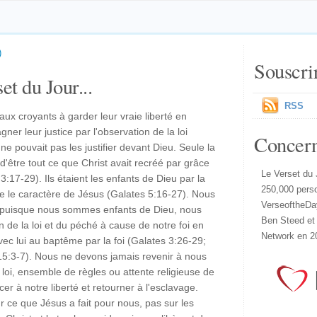
)
Souscri
et du Jour...
RSS
aux croyants à garder leur vraie liberté en
agner leur justice par l'observation de la loi
Concer
 ne pouvait pas les justifier devant Dieu. Seule la
té d'être tout ce que Christ avait recréé par grâce
Le Verset du 
3:17-29). Ils étaient les enfants de Dieu par la
250,000 pers
dre le caractère de Jésus (Galates 5:16-27). Nous
VerseoftheDa
e puisque nous sommes enfants de Dieu, nous
Ben Steed et
n de la loi et du péché à cause de notre foi en
Network en 2
vec lui au baptême par la foi (Galates 3:26-29;
15:3-7). Nous ne devons jamais revenir à nous
 loi, ensemble de règles ou attente religieuse de
cer à notre liberté et retourner à l'esclavage.
 ce que Jésus a fait pour nous, pas sur les