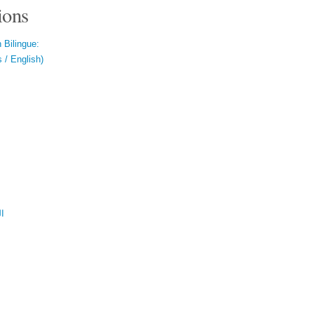
ions
 Bilingue:
 / English)
ال