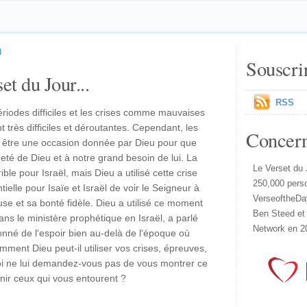
)
Souscri
et du Jour...
RSS
riodes difficiles et les crises comme mauvaises
 très difficiles et déroutantes. Cependant, les
Concer
i être une occasion donnée par Dieu pour que
meté de Dieu et à notre grand besoin de lui. La
Le Verset du 
ble pour Israël, mais Dieu a utilisé cette crise
250,000 pers
elle pour Isaïe et Israël de voir le Seigneur à
VerseoftheDa
se et sa bonté fidèle. Dieu a utilisé ce moment
Ben Steed et
dans le ministère prophétique en Israël, a parlé
Network en 2
donné de l'espoir bien au-delà de l'époque où
mment Dieu peut-il utiliser vos crises, épreuves,
uoi ne lui demandez-vous pas de vous montrer ce
énir ceux qui vous entourent ?