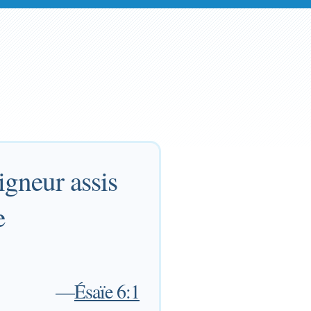
igneur assis
e
—
Ésaïe 6:1