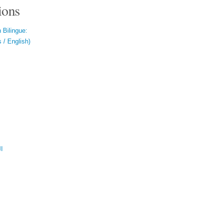
ions
 Bilingue:
 / English)
ال