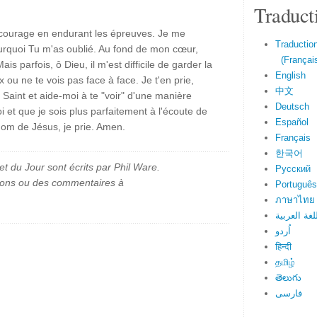
Traduct
écourage en endurant les épreuves. Je me
Traduction
urquoi Tu m'as oublié. Au fond de mon cœur,
(Français
is parfois, ô Dieu, il m'est difficile de garder la
English
x ou ne te vois pas face à face. Je t'en prie,
中文
 Saint et aide-moi à te "voir" d'une manière
Deutsch
i et que je sois plus parfaitement à l'écoute de
Español
 nom de Jésus, je prie. Amen.
Français
한국어
et du Jour sont écrits par Phil Ware.
Русский
ions ou des commentaires à
Português
ภาษาไทย
لغة العربية
اُردو
हिन्दी
தமிழ்
తెలుగు
فارسی