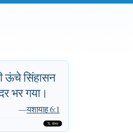
ही ऊंचे सिंहासन
्दिर भर गया।
—
यशायाह 6:1