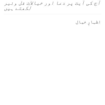
آج کی آیت پر دعا اور خیالات فل وئیر
لکھتے ہیں
اظہارِ خیال