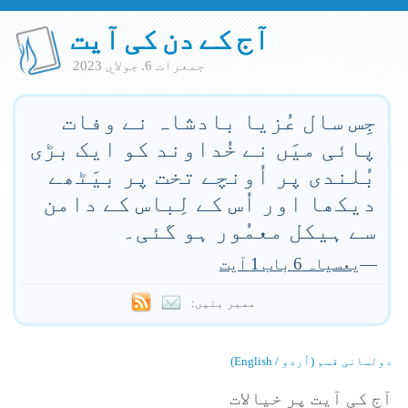
آج کے دن کی آیت
جمعرات 6. جولاي 2023
جِس سال عُزیا بادشاہ نے وفات
پائی میَں نے خُداوند کو ایک بڑی
بُلندی پر اُونچے تخت پر بیَٹھے
دیکھا اور اُس کے لِباس کے دامن
سے ہیکل معمُور ہو گئی۔
—
یعسیاہ 6 باب 1 آیت
ممبر بنیں:
دولسانی قسم (اُردو / English)
آج کی آیت پر خیالات