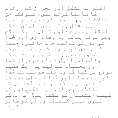
اکثر ہم مشکل اور بحران کے اوقات
کا سامنا کرتے ہیں، کیونکہ جن
حالات کا ہم سامنا کرتے ہیں وہ بہت
ہی مشکل ہوتے ہیں۔ لیکن مشکل
اوقات ہمارے دلوں کےلیے ایک موقع
بھی ہوتا ہے کہ وہ وفاداری اور خُدا
کی بزرگی کےلیے جاگ جائیں، جیسا
کہ ہمیں اپنی زندگیوں میں اُس کی
ضرورت بھی ہے۔ عُزیا بادشاہ کی
وفات اسرائیل کے لیے بحران تھا
اور یعسیاہ کے لیے یہ ایک عظیم
موقع بن گیا کہ وہ نئے طریقے سے خُدا
کو دیکھ سکے اور خُدا کی خاص قسم کی
مُنادی میں بلایا جائے۔ خُدا آپ کی
مشکلات، بحران، اور تکلیفوں کو
کیسے استعمال کر سکتا ہے؟ آپ اُس کو
کیوں نہیں کہتےکہ وہ آپ کو ظاہر
کرے۔
میری دعا