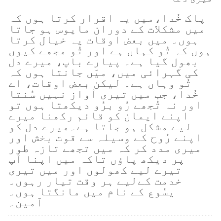
پاک خُدا،میں یہ اقرار کرتا ہوں کہ
میں مشکلات کے دوران مایوس ہو جاتا
ہوں۔ میں بعض اوقات یہ خیال کرتا
ہوں کہ تُو کہاں ہے اور تُو مجھے کیوں
بھول گیا ہے۔ پیارے باپ، میرے دل
کی گہرائی میں، میَں جانتا ہوں کہ
تُو وہاں ہے۔ لیکن بعض اوقات، اے
خُدا، جب میں تیری آواز نہیں سُنتا
اور نہ تُجھے رُو برُو دیکھتا ہوں تو
اپنے ایمان کو قائم رکھنا میرے
لیے مشکل ہو جاتا ہے۔میرے دل کو
اپنے رُوح کے وسیلہ سے قوت بخش اور
میری مدد کر کہ میں تجھے تازہ طور
پر دیکھ پاؤں تاکہ میں اپنا آپ
تیرے لیے کھولوں اور میں تیری
خدمت کےلیے ہر وقت تیار رہوں۔
یسُوع کے نام میں مانگتا ہوں۔
آمین۔