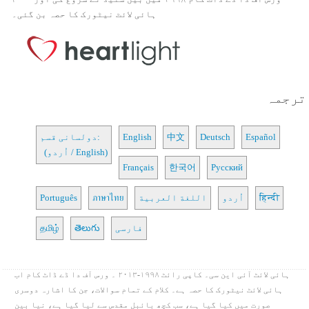
ہائی لائٹ نیٹورک کا حصہ بن گئی۔
ترجمہ
Español
Deutsch
中文
English
دولسانی قسم:
(اُردو / English)
Français
한국어
Русский
हिन्दी
اُردو
اللغة العربية
ภาษาไทย
Português
فارسی
తెలుగు
தமிழ்
ہائی لائٹ آئی این سی۔ کاپی رائٹ ۱۹۹۸-۲۰۱۳ ۔ ورس آف دا ڈے ڈاٹ کام اب
ہائی لائٹ نیٹورک کا حصہ ہے۔ کلام کے تمام سوالات، جن کا اشارہ دوسری
صورت میں کیا گیا ہے، سب کچھ بائبل مقدس سے لیا گیا ہے، نیا بین