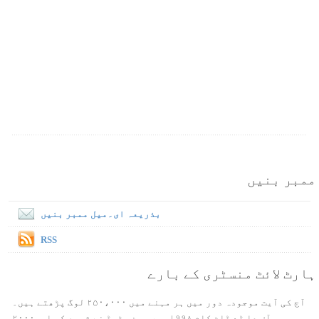
ممبر بنیں
بذریعہ ای۔میل ممبر بنیں
RSS
ہارٹ لائٹ منسٹری کے بارے
آج کی آیت موجودہ دور میں ہر مہنے میں ۲۵۰،۰۰۰ لوگ پڑھتے ہیں۔
ورس آف دا ڈے ڈاٹ کام ۱۹۹۸ میں بین سٹیڈ نے شروع کی اور۲۰۰۰