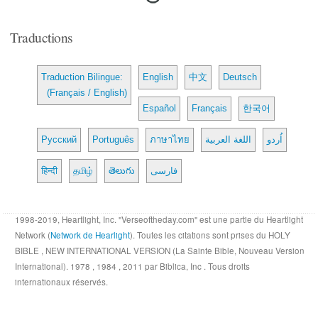
Traductions
Traduction Bilingue:
English
中文
Deutsch
(Français / English)
Español
Français
한국어
Русский
Português
ภาษาไทย
اللغة العربية
اُردو
हिन्दी
தமிழ்
తెలుగు
فارسی
1998-2019, Heartlight, Inc. "Verseoftheday.com" est une partie du Heartlight
Network (
Network de Hearlight
). Toutes les citations sont prises du HOLY
BIBLE , NEW INTERNATIONAL VERSION (La Sainte Bible, Nouveau Version
International). 1978 , 1984 , 2011 par Biblica, Inc . Tous droits
internationaux réservés.