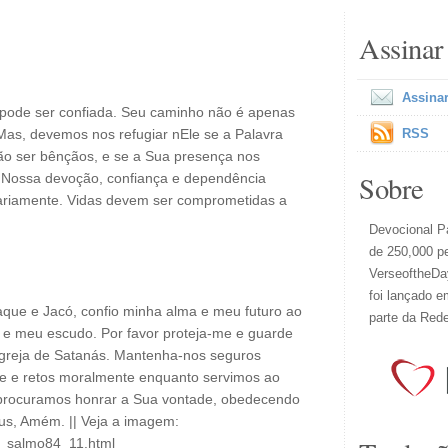
Assinar
Assinar
pode ser confiada. Seu caminho não é apenas
as, devemos nos refugiar nEle se a Palavra
RSS
vão ser bênçãos, e se a Sua presença nos
Sobre
Nossa devoção, confiança e dependência
ariamente. Vidas devem ser comprometidas a
Devocional Pa
de 250,000 p
VerseoftheDay
foi lançado e
aque e Jacó, confio minha alma e meu futuro ao
parte da Red
 e meu escudo. Por favor proteja-me e guarde
 igreja de Satanás. Mantenha-nos seguros
nte e retos moralmente enquanto servimos ao
procuramos honrar a Sua vontade, obedecendo
us, Amém. || Veja a imagem:
il_salmo84_11.html