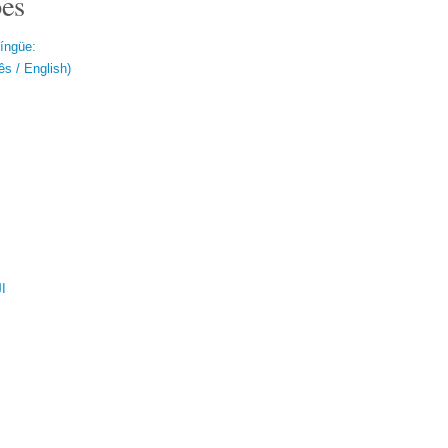
es
língüe:
s / English)
ال