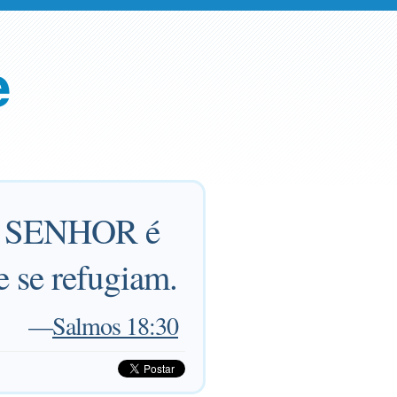
e
 do SENHOR é
e se refugiam.
—
Salmos 18:30