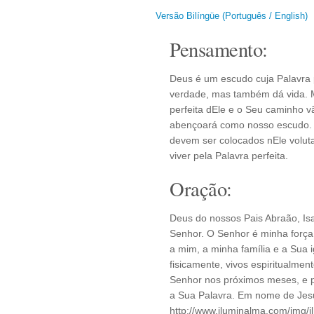
Versão Bilíngüe (Português / English)
Pensamento:
Deus é um escudo cuja Palavra 
verdade, mas também dá vida. M
perfeita dEle e o Seu caminho 
abençoará como nosso escudo. 
devem ser colocados nEle volut
viver pela Palavra perfeita.
Oração:
Deus do nossos Pais Abraão, Is
Senhor. O Senhor é minha força
a mim, a minha família e a Sua
fisicamente, vivos espiritualme
Senhor nos próximos meses, e 
a Sua Palavra. Em nome de Jes
http://www.iluminalma.com/img/