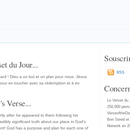
Souscri
et du Jour...
RSS
rd ! Dieu a un but et un plan pour nous. Jésus
our en toucher avec sa rédemption et à en
Concer
s Verse...
Le Verset du 
250,000 pers
VerseoftheDa
rtly after he appeared to them following his
Ben Steed et
edibly significant truth about our place in God's
Network en 2
ent! God has a purpose and plan for each one of