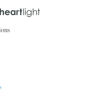
ions
ال