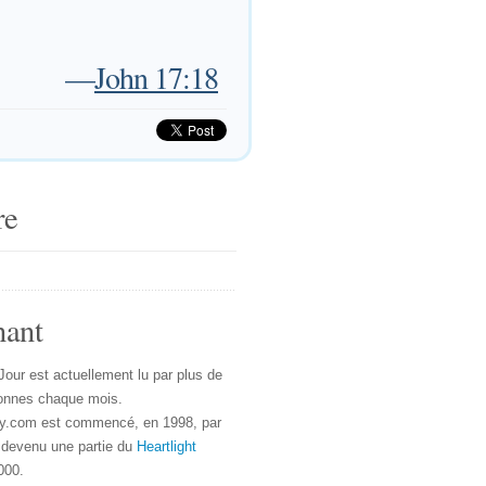
—
John 17:18
re
nant
Jour est actuellement lu par plus de
onnes chaque mois.
y.com est commencé, en 1998, par
 devenu une partie du
Heartlight
000.