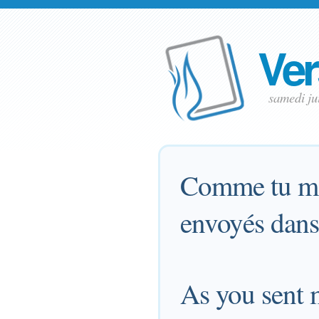
Ver
samedi ju
Comme tu m'a
envoyés dans
As you sent m