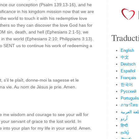
since our conception (Psalm 139:13-16), and he
nificance in his kingdom mission now that we are
 the world to touch it with his redemptive love
thers so they can discover the love God has for
M sin, death, and hell (Ephesians 2:1-5); we
Traduct
n the world (Ephesians 2:10; Philippians 3:13).
lso SENT us to continue his work of redeeming a
English
中文
Deutsch
Español
Français
'il te plaît, donne-moi la sagesse et le
한국어
 ma vie. Au nom de Jésus je prie. Amen.
Русский
Português
ภาษาไทย
لغة العربية
e me wisdom and courage to see your will for
اُردو
your servant of grace to the lost world. In
हिन्दी
e into your plan for my life in your world. Amen.
தமிழ்