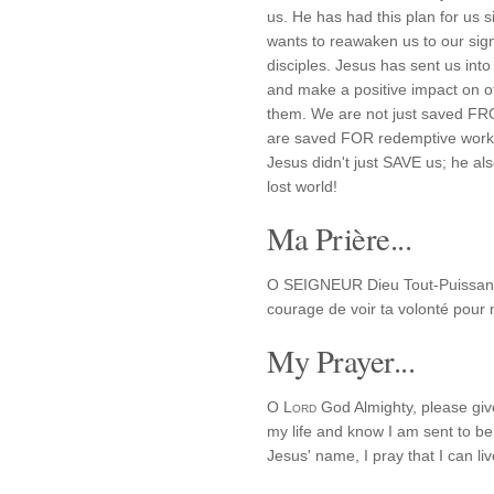
us. He has had this plan for us 
wants to reawaken us to our sig
disciples. Jesus has sent us into
and make a positive impact on o
them. We are not just saved FRO
are saved FOR redemptive work i
Jesus didn't just SAVE us; he a
lost world!
Ma Prière...
O SEIGNEUR Dieu Tout-Puissant, s
courage de voir ta volonté pour
My Prayer...
O
Lord
God Almighty, please giv
my life and know I am sent to be 
Jesus' name, I pray that I can liv