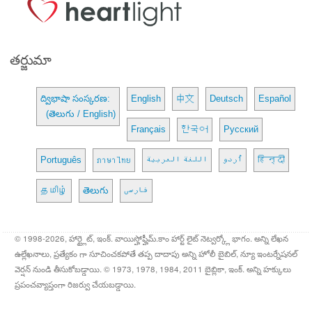
తర్జుమా
ద్విభాషా సంస్కరణ:
English
中文
Deutsch
Español
(తెలుగు / English)
Français
한국어
Русский
Português
ภาษาไทย
اللغة العربية
اُردو
हिन्दी
தமிழ்
తెలుగు
فارسی
© 1998-2026, హార్ట్లైట్, ఇంక్. వాయిస్హోఫ్హీమ్.కాం హార్ట్ లైట్ నెట్వర్క్లో భాగం. అన్ని లేఖన
ఉల్లేఖనాలు, ప్రత్యేకం గా సూచించకపోతే తప్ప దాదాపు అన్ని హోలీ బైబిల్, న్యూ ఇంటర్నేషనల్
వెర్షన్ నుండి తీసుకోబడ్డాయి. © 1973, 1978, 1984, 2011 బైబ్లికా, ఇంక్. అన్ని హక్కులు
ప్రపంచవ్యాప్తంగా రిజర్వు చేయబడ్డాయి.