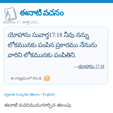
ఈనాటి వచనం
శనివారం 17. జూలై 2021
యోహాను సువార్త17:18 నీవు నన్ను
లోకమునకు పంపిన ప్రకారము నేనును
వారిని లోకమునకు పంపితిని.
—
యోహాను 17:18
ఈ కార్యక్రమంలో చేరండి:
ద్విభాషా సంస్కరణ (తెలుగు / English)
ఈనాటి వచనమునుగూర్చిన తలంపు