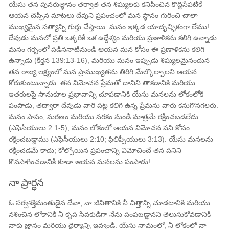
యేసు తన పునరుత్థానం తర్వాత తన శిష్యులకు కనిపించిన కొద్దిసేపటికే
ఆయన చెప్పిన మాటలు దేవుని ప్రపంచంలో మన స్థానం గురించి చాలా
ముఖ్యమైన సత్యాన్ని గుర్తు చేస్తాయి. మనం ఇక్కడ యాదృచ్ఛికంగా లేము!
దేవుడు మనలో ప్రతి ఒక్కరికీ ఒక ఉద్దేశ్యం మరియు ప్రణాళికను కలిగి ఉన్నాడు.
మనం గర్భంలో పడిననాటినుండి ఆయన మన కోసం ఈ ప్రణాళికను కలిగి
ఉన్నాడు (కీర్తన 139:13-16), మరియు మనం ఇప్పుడు శిష్యులమైనందున
తన రాజ్య లక్ష్యంలో మన ప్రాముఖ్యతను తిరిగి మేల్కొల్పాలని ఆయన
కోరుకుంటున్నాడు. తన విమోచన ప్రేమతో దానిని తాకడానికి మరియు
ఇతరులపై సానుకూల ప్రభావాన్ని చూపడానికి యేసు మనలను లోకంలోకి
పంపాడు, తద్వారా దేవుడు వారి పట్ల కలిగి ఉన్న ప్రేమను వారు కనుగొనగలరు.
మనం పాపం, మరణం మరియు నరకం నుండి మాత్రమే రక్షించబడలేదు
(ఎఫెసీయులు 2:1-5); మనం లోకంలో ఆయన విమోచన పని కోసం
రక్షించబడ్డాము (ఎఫెసీయులు 2:10; ఫిలిప్పీయులు 3:13). యేసు మనలను
రక్షించడమే కాదు; కోల్పోయిన ప్రపంచాన్ని విమోచించే తన పనిని
కొనసాగించడానికి కూడా ఆయన మనలను పంపాడు!
నా ప్రార్థన
ఓ సర్వశక్తిమంతుడైన దేవా, నా జీవితానికి నీ చిత్తాన్ని చూడటానికి మరియు
నశించిన లోకానికి నీ కృప సేవకుడిగా నేను పంపబడ్డానని తెలుసుకోవడానికి
నాకు జ్ఞానం మరియు ధైర్యాన్ని ఇవ్వండి. యేసు నామంలో, నీ లోకంలో నా