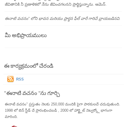
జీవితానికి నీ ప్రణాళికలో నేను జీవించగలనని ప్రార్థిస్తున్నాను. ఆమెన్.
ఈనాటి వచనం" లోని భావన మరియు ప్రార్థన ఫీల్ వారే గారిచే వ్రాయబడినవి.
మీ అభిప్రాయములు
ఈ కార్యక్రమంలో చేరండి
RSS
"ఈనాటి వచనం "ను గూర్చి
ఈనాటి వచనం" ప్రస్తుతం నెలకు 250,000 మందికి పైగా పాఠకులచే చదువుతుంది.
1998 లో బెన్ స్టీడ్ చే ప్రారంభించబడి , 2000 లో హార్ట్లైట్ నెట్వర్క్లో భాగంగా
మారింది.