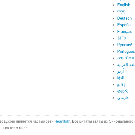
English
中文
Deutsch
Español
Français
한국어
Русский
Português
ภาษาไทย
لغة العربية
اُردو
हिन्दी
தமிழ்
తెలుగు
فارسی
ftheday.com является частью сети
Heartlight
. Все цитаты взяты из Синодального 
ны во всем мире.