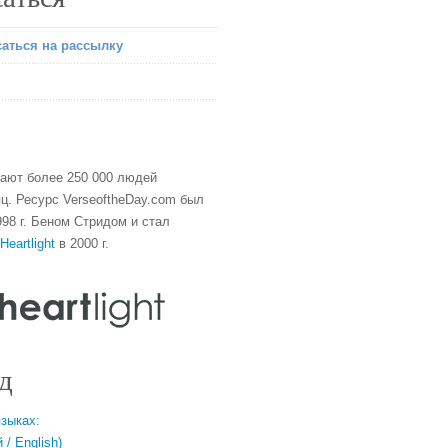
аться на рассылку
тают более 250 000 людей
ц. Ресурс VerseoftheDay.com был
98 г. Беном Стридом и стал
Heartlight
в 2000 г.
д
языках:
/ English)