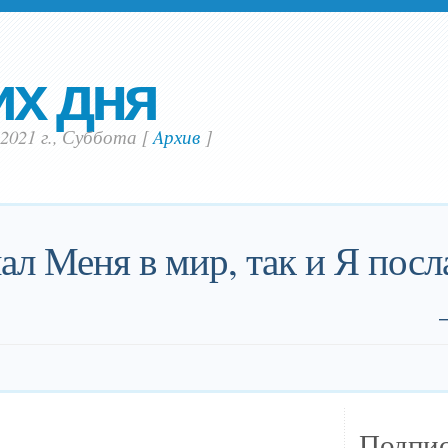
их дня
2021 г., Суббота
[
Aрхив
]
ал Меня в мир, так и Я посл
Подпис