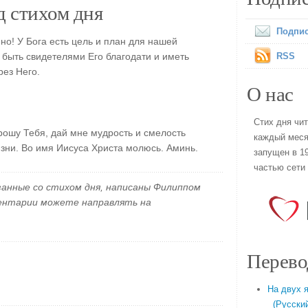
 стихом дня
Подпис
но! У Бога есть цель и план для нашей
 быть свидетелями Его благодати и иметь
RSS
рез Него.
О нас
Стих дня чи
прошу Тебя, дай мне мудрость и смелость
каждый меся
зни. Во имя Иисуса Христа молюсь. Аминь.
запущен в 19
частью сети
занные со стихом дня, написаны Филиппом
ментарии можете направлять на
Перево
На двух 
(Русский 