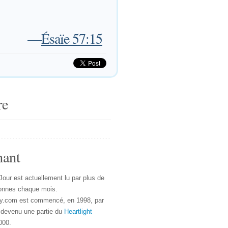
—
Ésaïe 57:15
re
nant
Jour est actuellement lu par plus de
onnes chaque mois.
y.com est commencé, en 1998, par
 devenu une partie du
Heartlight
000.