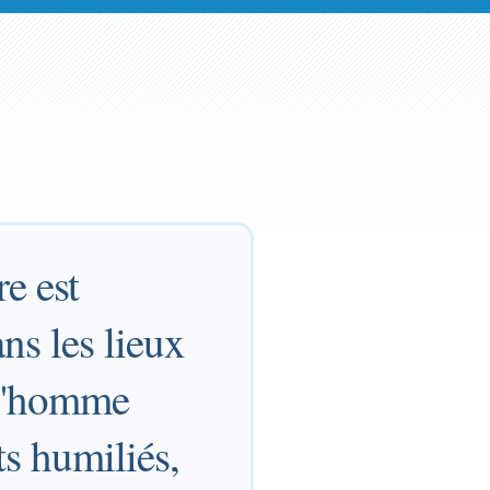
e est
ans les lieux
c l'homme
ts humiliés,