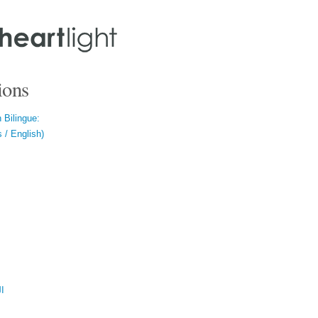
ions
 Bilingue:
 / English)
ال