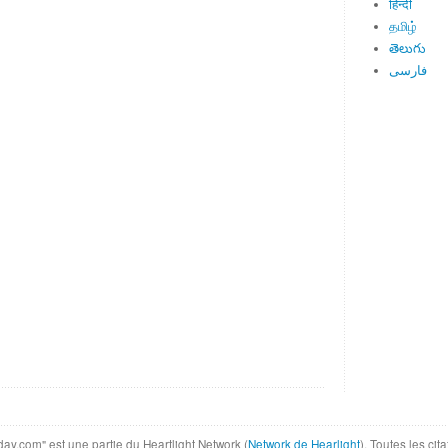
हिन्दी
தமிழ்
తెలుగు
فارسی
day.com" est une partie du Heartlight Network (
Network de Hearlight
). Toutes les ci