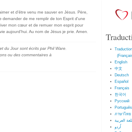
'aimer et d'être venu me sauver en Jésus. Père,
te demander de me remplir de ton Esprit d'une
viver mon cœur et de remuer mon esprit pour
 vie aujourd'hui. Au nom de Jésus je prie. Amen.
Traduct
et du Jour sont écrits par Phil Ware.
Traduction
ions ou des commentaires à
(Français
English
中文
Deutsch
Español
Français
한국어
Русский
Português
ภาษาไทย
لغة العربية
اُردو