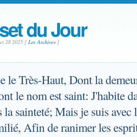
set du Jour
llet 28 2025
[
Les Archives
]
le le Très-Haut, Dont la demeur
ont le nom est saint: J'habite d
s la sainteté; Mais je suis ave
milié, Afin de ranimer les espri