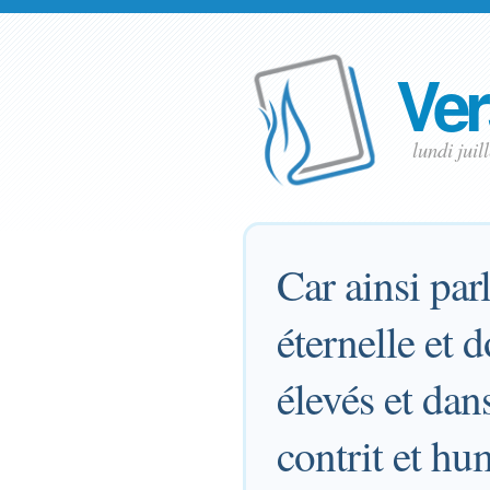
Ver
lundi jui
Car ainsi par
éternelle et d
élevés et dan
contrit et hu