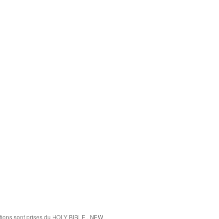
tations sont prises du HOLY BIBLE , NEW