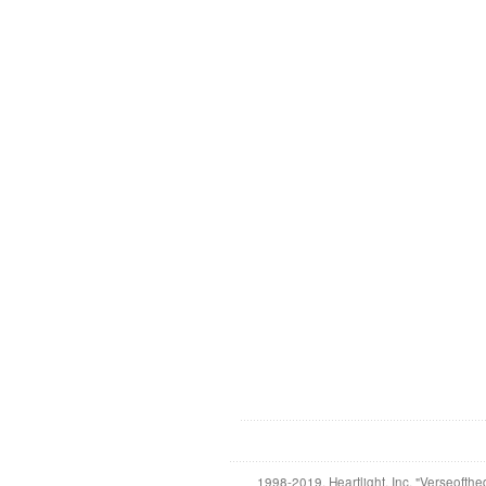
1998-2019, Heartlight, Inc. "Verseofthe