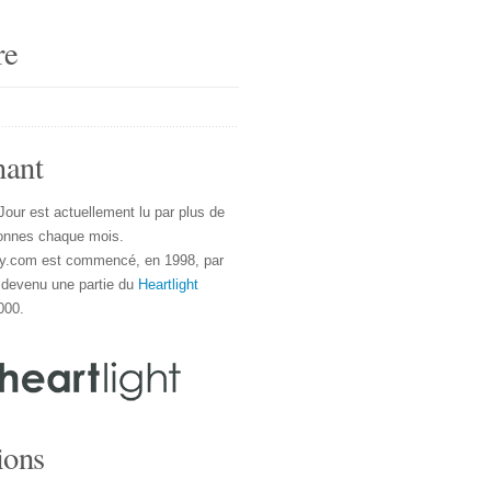
re
nant
Jour est actuellement lu par plus de
onnes chaque mois.
y.com est commencé, en 1998, par
 devenu une partie du
Heartlight
000.
ions