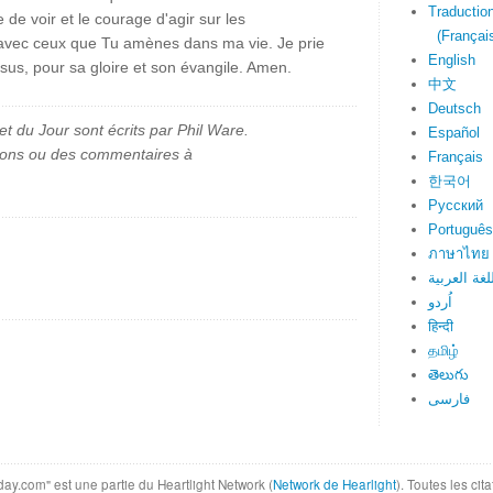
Traduction
de voir et le courage d'agir sur les
(Français
 avec ceux que Tu amènes dans ma vie. Je prie
English
sus, pour sa gloire et son évangile. Amen.
中文
Deutsch
et du Jour sont écrits par Phil Ware.
Español
ions ou des commentaires à
Français
한국어
Русский
Português
ภาษาไทย
لغة العربية
اُردو
हिन्दी
தமிழ்
తెలుగు
فارسی
day.com" est une partie du Heartlight Network (
Network de Hearlight
). Toutes les ci