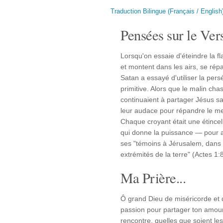
Traduction Bilingue (Français / English
Pensées sur le Vers
Lorsqu'on essaie d'éteindre la f
et montent dans les airs, se rép
Satan a essayé d'utiliser la pers
primitive. Alors que le malin cha
continuaient à partager Jésus sans
leur audace pour répandre le m
Chaque croyant était une étincel
qui donne la puissance — pour 
ses "témoins à Jérusalem, dans t
extrémités de la terre" (Actes 1:8
Ma Prière...
Ô grand Dieu de miséricorde et d
passion pour partager ton amour
rencontre, quelles que soient le