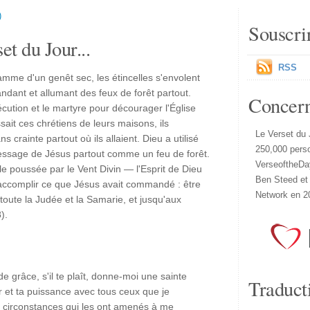
)
Souscri
et du Jour...
RSS
lamme d'un genêt sec, les étincelles s'envolent
andant et allumant des feux de forêt partout.
Concer
écution et le martyre pour décourager l'Église
ssait ces chrétiens de leurs maisons, ils
Le Verset du 
 crainte partout où ils allaient. Dieu a utilisé
250,000 pers
essage de Jésus partout comme un feu de forêt.
VerseoftheDa
le poussée par le Vent Divin — l'Esprit de Dieu
Ben Steed et
accomplir ce que Jésus avait commandé : être
Network en 2
oute la Judée et la Samarie, et jusqu'aux
).
e grâce, s'il te plaît, donne-moi une sainte
Traduct
 et ta puissance avec tous ceux que je
s circonstances qui les ont amenés à me