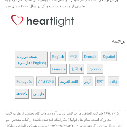
بخشی از هارت لایت نت ورک در سال ۲۰۰۰ تبدیل شد.
ترجمه
Español
Deutsch
中文
English
نسخه دو زبانه:
(فارسی / English)
Français
한국어
Русский
தமிழ்
हिन्दी
اُردو
اللغة العربية
ภาษาไทย
Português
فارسی
తెలుగు
۱۹۹۸-۲۰۱۵ شرکت الحاقی هارت لایت. ورس آو ذ دی دات کام بخشی از هارت لایت
نت ورک است. تمام نقل قولها ( مگر اینکه قید شده باشد) از کتاب مقدس٬ نیو
انترناشنال ورژن برگرفته شده. ۱۹۷۳٬۱۹۷۸٬۱۹۸۴٬۲۰۱۱ بوسیله شرکت الحاقی بیبلیکا.