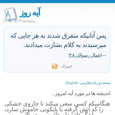
آیه روز
پنجشنبه ۱۳۹۵/۰۵/۱۴
پس آنانیکه متفرق شدند به هر جایی که
میرسیدند به کلام بشارت میدادند.
—
اعمال رسولان ۴:۸
اشتراک:
نسخه دو زبانه (فارسی / English)
اندیشه ها در مورد آیه امروز...
هنگامیکه کسی سعی میکند تا جاروی خشکی
را که آتش گرفته با پایکوبی خاموش سازد،
اَخگَرها(شعله ها) به سوی بالا میپرند و