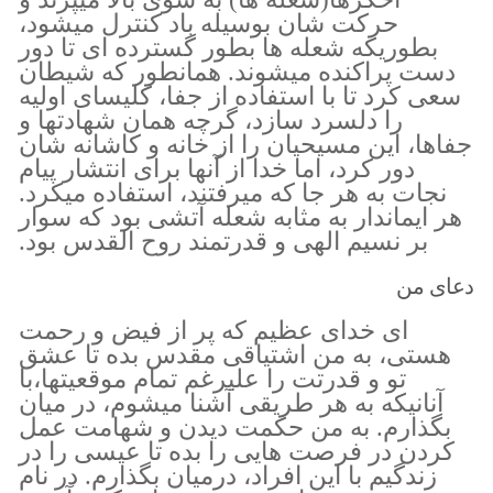
حرکت شان بوسیله باد کنترل میشود،
بطوریکه شعله ها بطور گسترده ای تا دور
دست پراکنده میشوند. همانطور که شیطان
سعی کرد تا با استفاده از جفا، کلیسای اولیه
را دلسرد سازد، گرچه همان شهادتها و
جفاها، این مسیحیان را از خانه و کاشانه شان
دور کرد، اما خدا از آنها برای انتشار پیام
نجات به هر جا که میرفتند، استفاده میکرد.
هر ایماندار به مثابه شعله آتشی بود که سوار
بر نسیم الهی و قدرتمند روح القدس بود.
دعای من
ای خدای عظیم که پر از فیض و رحمت
هستی، به من اشتیاقی مقدس بده تا عشق
تو و قدرتت را علیرغم تمام موقعیتها،با
آنانیکه به هر طریقی آشنا میشوم، در میان
بگذارم. به من حکمت دیدن و شهامت عمل
کردن در فرصت هایی را بده تا عیسی را در
زندگیم با این افراد، درمیان بگذارم. در نام