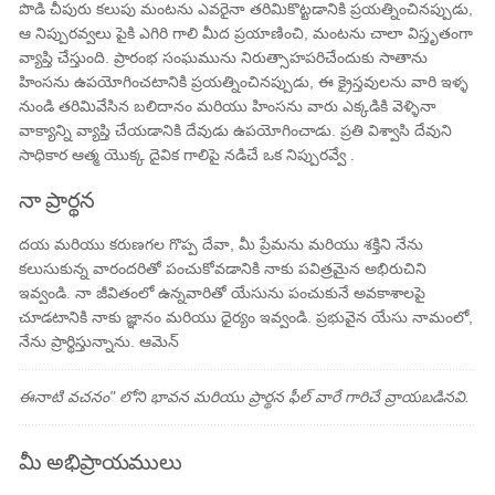
పొడి చీపురు కలుపు మంటను ఎవరైనా తరిమికొట్టడానికి ప్రయత్నించినప్పుడు,
ఆ నిప్పురవ్వలు పైకి ఎగిరి గాలి మీద ప్రయాణించి, మంటను చాలా విస్తృతంగా
వ్యాప్తి చేస్తుంది. ప్రారంభ సంఘమును నిరుత్సాహపరిచేందుకు సాతాను
హింసను ఉపయోగించటానికి ప్రయత్నించినప్పుడు, ఈ క్రైస్తవులను వారి ఇళ్ళ
నుండి తరిమివేసిన బలిదానం మరియు హింసను వారు ఎక్కడికి వెళ్ళినా
వాక్యాన్ని వ్యాప్తి చేయడానికి దేవుడు ఉపయోగించాడు. ప్రతి విశ్వాసి దేవుని
సాధికార ఆత్మ యొక్క దైవిక గాలిపై నడిచే ఒక నిప్పురవ్వే .
నా ప్రార్థన
దయ మరియు కరుణగల గొప్ప దేవా, మీ ప్రేమను మరియు శక్తిని నేను
కలుసుకున్న వారందరితో పంచుకోవడానికి నాకు పవిత్రమైన అభిరుచిని
ఇవ్వండి. నా జీవితంలో ఉన్నవారితో యేసును పంచుకునే అవకాశాలపై
చూడటానికి నాకు జ్ఞానం మరియు ధైర్యం ఇవ్వండి. ప్రభువైన యేసు నామంలో,
నేను ప్రార్థిస్తున్నాను. ఆమెన్
ఈనాటి వచనం" లోని భావన మరియు ప్రార్థన ఫీల్ వారే గారిచే వ్రాయబడినవి.
మీ అభిప్రాయములు