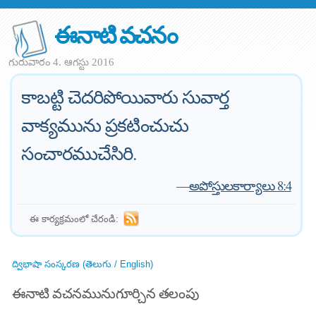
ఈనాటి వచనం
గురువారం 4. ఆగస్టు 2016
కాబట్టి చెదరిపోయివారు సువార్త
వాక్యమును ప్రకటించుచు
సంచారముచేసిరి.
—
అపోస్తులకార్యాలు 8:4
ఈ కార్యక్రమంలో చేరండి:
ద్విభాషా సంస్కరణ (తెలుగు / English)
ఈనాటి వచనమునుగూర్చిన తలంపు