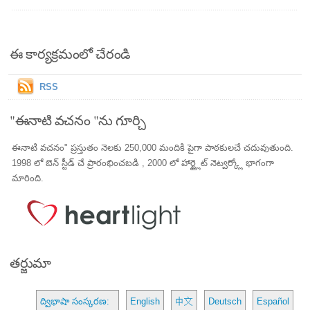
ఈ కార్యక్రమంలో చేరండి
RSS
"ఈనాటి వచనం "ను గూర్చి
ఈనాటి వచనం" ప్రస్తుతం నెలకు 250,000 మందికి పైగా పాఠకులచే చదువుతుంది.
1998 లో బెన్ స్టీడ్ చే ప్రారంభించబడి , 2000 లో హార్ట్లైట్ నెట్వర్క్లో భాగంగా
మారింది.
తర్జుమా
ద్విభాషా సంస్కరణ:
English
中文
Deutsch
Español