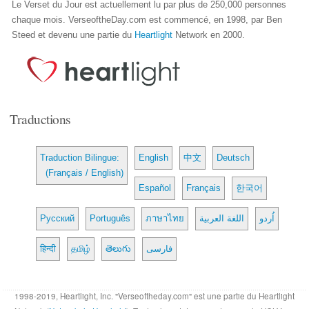
Le Verset du Jour est actuellement lu par plus de 250,000 personnes
chaque mois. VerseoftheDay.com est commencé, en 1998, par Ben
Steed et devenu une partie du
Heartlight
Network en 2000.
Traductions
Traduction Bilingue:
English
中文
Deutsch
(Français / English)
Español
Français
한국어
Русский
Português
ภาษาไทย
اللغة العربية
اُردو
हिन्दी
தமிழ்
తెలుగు
فارسی
1998-2019, Heartlight, Inc. "Verseoftheday.com" est une partie du Heartlight