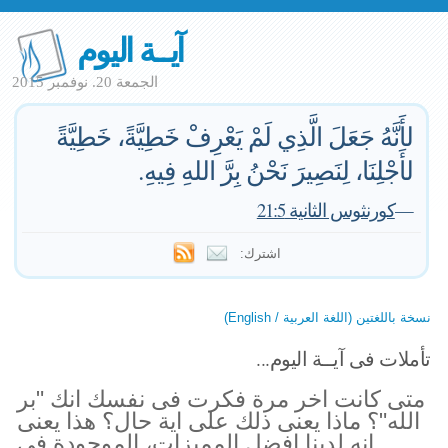
آيــة اليوم
الجمعة 20. نوفمبر 2015
لأَنَّهُ جَعَلَ الَّذِي لَمْ يَعْرِفْ خَطِيَّةً، خَطِيَّةً
لأَجْلِنَا، لِنَصِيرَ نَحْنُ بِرَّ اللهِ فِيهِ.
—
كورنثوس الثانية 21:5
اشترك:
نسخة باللغتين (اللغة العربية / English)
تأملات فى آيــة اليوم...
متى كانت اخر مرة فكرت فى نفسك انك "بر
الله"؟ ماذا يعنى ذلك على اية حال؟ هذا يعنى
انه لدينا افضل المميزات، الموجودة فى