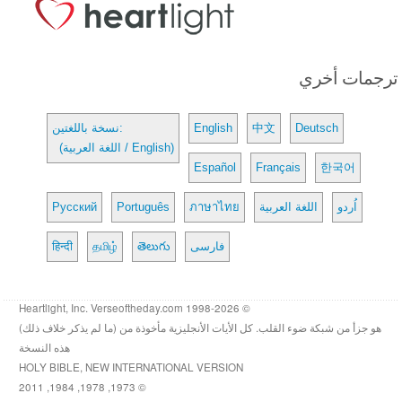
ترجمات أخري
Deutsch
中文
English
نسخة باللغتين:
(اللغة العربية / English)
Español
Français
한국어
اُردو
اللغة العربية
ภาษาไทย
Português
Русский
فارسی
తెలుగు
தமிழ்
हिन्दी
© 1998-2026 Heartlight, Inc. Verseoftheday.com
هو جزأ من شبكة ضوء القلب. كل الأيات الأنجليزية مأخوذة من (ما لم يذكر خلاف ذلك)
هذه النسخة
HOLY BIBLE, NEW INTERNATIONAL VERSION
© 1973, 1978, 1984, 2011