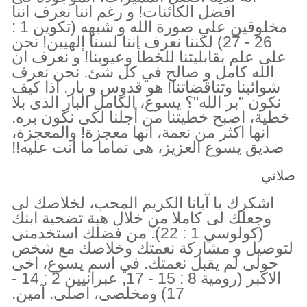
افضل الكائنات! و رغم اننا نعرف اننا
مخلوقين علي صورة الله و شبهه (تكوين 1 :
26 - 27) لكننا نعرف اننا لسنا إلهيين! نحن
على علم بقابليتنا للخطأ وعيوبنا! و نعرف ان
الله كامل و صالح في كل شئ. نحن نعرف
شوائبنا وتناقضاتنا! هو قدوس و بار. اذا كيف
نكون "بر الله"؟ يسوع، الكامل البار الذى بلا
خطية، اصبح خطيتنا من أجلنا لكى نكون بره.
انها اكثر من نعمة، انها معجزة! والمعجزة،
صديق يسوع العزيز، هى تماما ما انت عليه!!
صلاتي
اشكرك يا آبانا الكريم المحب، لخلاصك لى
وجعلك لى كاملا من خلال هبة تضحية ابنك
(كولوسي 1 : 22). من فضلك استخدمنى
لتوصيل و مشاركة نعمتك وخلاصك مع شخص
حولى لم يقبل نعمتك. في اسم يسوع، اخى
الاكبر (رومية 8 : 15 - 17, عبرانيين 2 : 14 -
17) ومخلصى، اصلى. آمين.