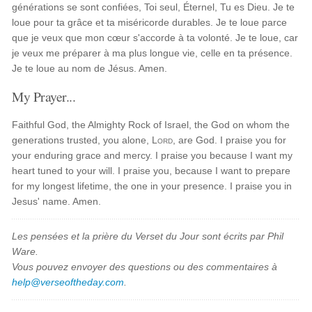
générations se sont confiées, Toi seul, Éternel, Tu es Dieu. Je te
loue pour ta grâce et ta miséricorde durables. Je te loue parce
que je veux que mon cœur s'accorde à ta volonté. Je te loue, car
je veux me préparer à ma plus longue vie, celle en ta présence.
Je te loue au nom de Jésus. Amen.
My Prayer...
Faithful God, the Almighty Rock of Israel, the God on whom the
generations trusted, you alone,
Lord
, are God. I praise you for
your enduring grace and mercy. I praise you because I want my
heart tuned to your will. I praise you, because I want to prepare
for my longest lifetime, the one in your presence. I praise you in
Jesus' name. Amen.
Les pensées et la prière du Verset du Jour sont écrits par Phil
Ware.
Vous pouvez envoyer des questions ou des commentaires à
help@verseoftheday.com
.