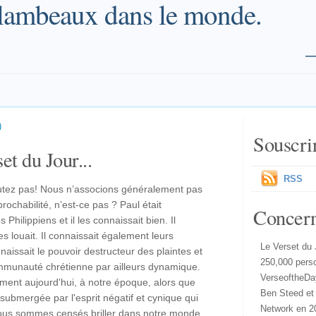
lambeaux dans le monde.
)
Souscri
et du Jour...
RSS
cutez pas! Nous n’associons généralement pas
prochabilité, n’est-ce pas ? Paul était
Concer
Philippiens et il les connaissait bien. Il
les louait. Il connaissait également leurs
Le Verset du 
nnaissait le pouvoir destructeur des plaintes et
250,000 pers
ommunauté chrétienne par ailleurs dynamique.
VerseoftheDa
ent aujourd'hui, à notre époque, alors que
Ben Steed et
submergée par l'esprit négatif et cynique qui
Network en 2
ous sommes censés briller dans notre monde