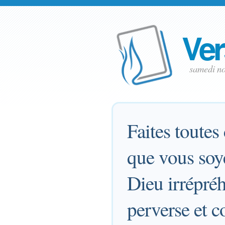
Ver
samedi n
Faites toutes
que vous soye
Dieu irrépréh
perverse et c