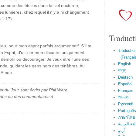
é comme des étoiles dans le ciel nocturne,
es lumières, chez lequel il n'y a ni changement
 1:17).
Traduct
eu, pour mon esprit parfois argumentatif. S'il te
Traduction
on Esprit, d'utiliser mon discours uniquement
(Français
r démolir ou décourager. Je veux être l'une des
English
de, guidant les gens hors des ténèbres. Au
中文
. Amen.
Deutsch
Español
et du Jour sont écrits par Phil Ware.
Français
ions ou des commentaires à
한국어
Русский
Português
ภาษาไทย
لغة العربية
اُردو