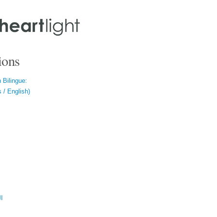
ions
 Bilingue:
 / English)
ال