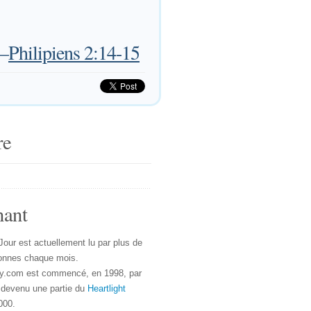
—
Philipiens 2:14-15
re
nant
Jour est actuellement lu par plus de
onnes chaque mois.
y.com est commencé, en 1998, par
 devenu une partie du
Heartlight
000.