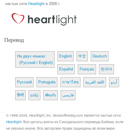
частью сети
Heartlight
в 2000 г.
Перевод
На двух языках:
English
中文
Deutsch
(Русский / English)
Español
Français
한국어
Русский
Português
ภาษาไทย
اللغة العربية
اُردو
हिन्दी
தமிழ்
తెలుగు
فارسی
© 1998-2026, Heartlight, Inc. Verseoftheday.com является частью сети
Heartlight
. Все цитаты взяты из Синодального перевода Библии, если
не указано иначе. Все авторские права защищены во всем мире.