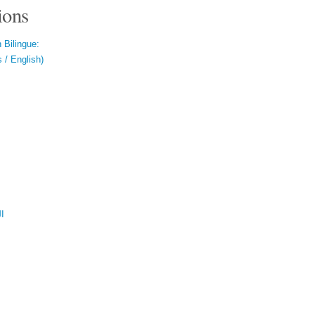
ions
 Bilingue:
 / English)
ال