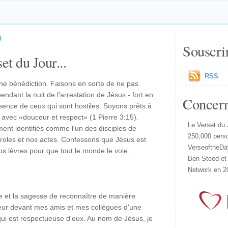
)
Souscri
et du Jour...
RSS
une bénédiction. Faisons en sorte de ne pas
ndant la nuit de l'arrestation de Jésus - fort en
Concer
sence de ceux qui sont hostiles. Soyons prêts à
 avec «douceur et respect» (1 Pierre 3:15).
Le Verset du 
ent identifiés comme l'un des disciples de
250,000 pers
aroles et nos actes. Confessons que Jésus est
VerseoftheDa
os lèvres pour que tout le monde le voie.
Ben Steed et
Network en 2
e et la sagesse de reconnaître de manière
ur devant mes amis et mes collègues d'une
qui est respectueuse d'eux. Au nom de Jésus, je