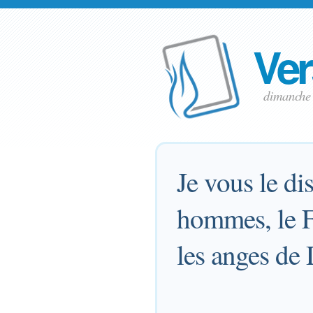
Ver
dimanche
Je vous le di
hommes, le F
les anges de 