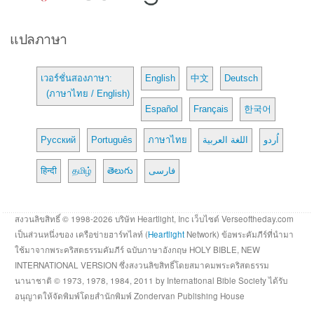
แปลภาษา
เวอร์ชั่นสองภาษา:
English
中文
Deutsch
(ภาษาไทย / English)
Español
Français
한국어
Русский
Português
ภาษาไทย
اللغة العربية
اُردو
हिन्दी
தமிழ்
తెలుగు
فارسی
สงวนลิขสิทธิ์ © 1998-2026 บริษัท Heartlight, Inc เว็บไซต์ Verseoftheday.com
เป็นส่วนหนึ่งของ เครือข่ายฮาร์ทไลท์ (
Heartlight
Network) ข้อพระคัมภีร์ที่นำมา
ใช้มาจากพระคริสตธรรมคัมภีร์ ฉบับภาษาอังกฤษ HOLY BIBLE, NEW
INTERNATIONAL VERSION ซึ่งสงวนลิขสิทธิ์โดยสมาคมพระคริสตธรรม
นานาชาติ © 1973, 1978, 1984, 2011 by International Bible Society ได้รับ
อนุญาตให้จัดพิมพ์โดยสำนักพิมพ์ Zondervan Publishing House