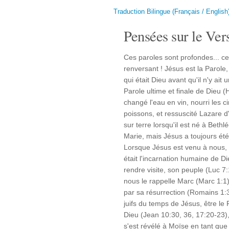
Traduction Bilingue (Français / English
Pensées sur le Vers
Ces paroles sont profondes... ce 
renversant ! Jésus est la Parole
qui était Dieu avant qu'il n'y a
Parole ultime et finale de Dieu (
changé l'eau en vin, nourri les 
poissons, et ressuscité Lazare d'
sur terre lorsqu'il est né à Bet
Marie, mais Jésus a toujours été 
Lorsque Jésus est venu à nous, i
était l'incarnation humaine de D
rendre visite, son peuple (Luc 7
nous le rappelle Marc (Marc 1:1)
par sa résurrection (Romains 1:3
juifs du temps de Jésus, être le 
Dieu (Jean 10:30, 36, 17:20-23), 
s'est révélé à Moïse en tant que 