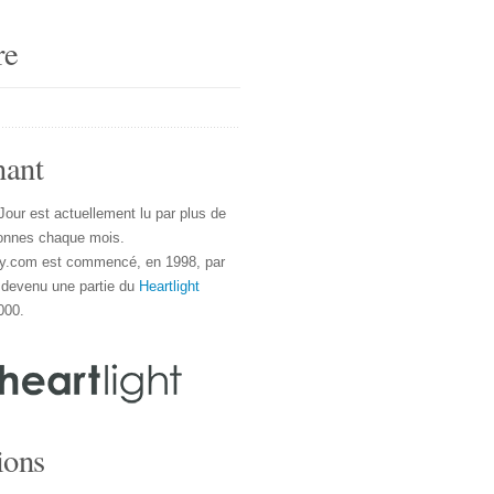
re
nant
Jour est actuellement lu par plus de
onnes chaque mois.
y.com est commencé, en 1998, par
 devenu une partie du
Heartlight
000.
ions