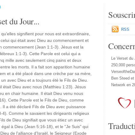
)
Souscri
et du Jour...
RSS
qu'elles signifient pour nous est extraordinaire,
, celui qui était avec Dieu au commencement et
Concer
it un commencement (Jean 1:1-3). Jésus est la
Hébreux 1:1-3). Cette Parole est celui qui a
Le Verset du 
cinq mille avec seulement cinq pains et deux
250,000 pers
entre les morts. Il a fait son apparition humaine
VerseoftheDa
hléem et a été placé dans une crèche par sa mère,
Ben Steed et
un avec Dieu et a toujours été le Fils de Dieu.
Network en 2
l était Dieu avec nous (Matthieu 1:23). Jésus
ieu en chair humaine. Il était Dieu venu nous
:16). Cette Parole est le Fils de Dieu, comme
. Il a été déclaré Fils de Dieu avec puissance
-4). Comme le savaient les dirigeants religieux
Fils de Dieu signifiait que vous étiez un avec
Traduct
égal à Dieu (Jean 5:16-18), et le "Je Suis" qui
Dieu de l'alliance d'Israël, le Seigneur (Exode