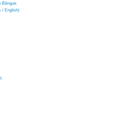
 Bilingue:
 / English)
ال