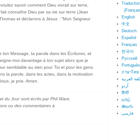
Traduction
 voulez savoir comment Dieu vivrait sur terre,
(Français
 fait connaître Dieu par sa vie sur terre (Jean
English
 Thomas et déclarons à Jésus : "Mon Seigneur
中文
Deutsch
Español
Français
한국어
 ton Message, ta parole dans les Écritures, et
Русский
seigne-moi davantage à ton sujet alors que je
Português
ur semblable au sien pour Toi et pour les gens.
ภาษาไทย
s la parole, dans les actes, dans la motivation
لغة العربية
ésus, je prie. Amen.
اُردو
हिन्दी
et du Jour sont écrits par Phil Ware.
தமிழ்
ions ou des commentaires à
తెలుగు
فارسی