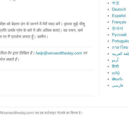
中文
Deutsch
Español
Français
ंदेश को बेहतर ढंग से जानने में मेरी मदद करें। कृपया मुझे यीशु
한국어
्रति उसके प्रेम के बारे में और अधिक बताएं। वह वचन, कर्म
Русский
ाम पर मैं प्रार्थना करता हूँ। आमीन।
Português
ภาษาไทย
िल वैर द्वारा लिखित है।
help@verseoftheday.com
पर
اللغة العرب
 भेज सकते है।
اُردو
हिन्दी
தமிழ்
తెలుగు
فارسی
(verseoftheday.com) यह एक हार्टलाइट नेटवर्क का हिस्सा है।