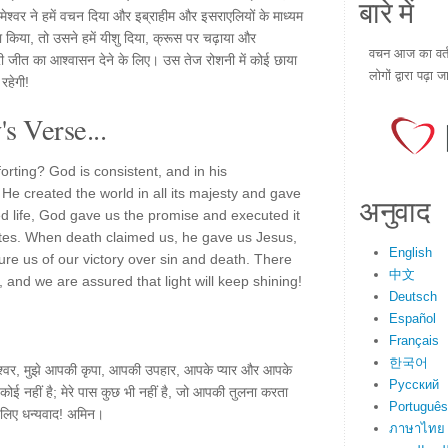
बारे में
ेश्वर ने हमें वचन दिया और इब्राहीम और इसराएलियों के माध्यम
वा किया, तो उसने हमें यीशु दिया, क्रूस पर चढ़ाया और
वचन आज का वर्तम
मारी जीत का आश्वासन देने के लिए। उस तेज रोशनी में कोई छाया
लोगों द्वारा पढ़ा ज
रहेगी!
s Verse...
orting? God is consistent, and in his
 He created the world in all its majesty and gave
अनुवाद
led life, God gave us the promise and executed it
tes. When death claimed us, he gave us Jesus,
English
ure us of our victory over sin and death. There
中文
ht, and we are assured that light will keep shining!
Deutsch
Español
Français
한국어
मेश्वर, मुझे आपकी कृपा, आपकी उपहार, आपके प्यार और आपके
Русский
ा कोई नहीं है; मेरे पास कुछ भी नहीं है, जो आपकी तुलना करता
Português
े लिए धन्यवाद! अमिन।
ภาษาไทย