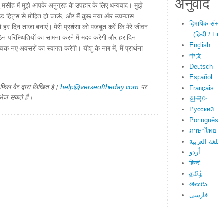
अनुवाद
शु मसीह में मुझे आपके अनुग्रह के उपहार के लिए धन्यवाद। मुझे
कड़ हिट्स से मोहित हो जाऊं, और मैं कुछ नया और उपन्यास
द्विभाषिक सं
ो हर दिन ताजा बनाएं। मेरी प्रशंसा को मजबूत करें कि मेरे जीवन
(हिन्दी / E
 कठिन परिस्थितियों का सामना करने में मदद करेगी और हर दिन
English
 नए अवसरों का स्वागत करेगी। यीशु के नाम में, मैं प्रार्थना
中文
Deutsch
Español
िल वैर द्वारा लिखित है।
help@verseoftheday.com
पर
Français
 भेज सकते है।
한국어
Русский
Português
ภาษาไทย
لغة العربية
اُردو
हिन्दी
தமிழ்
తెలుగు
فارسی