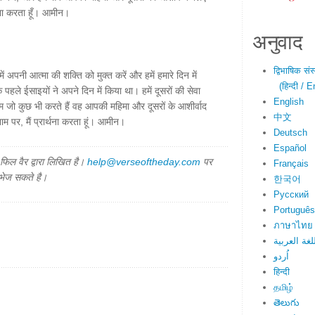
र्थना करता हूँ। आमीन।
अनुवाद
द्विभाषिक सं
में अपनी आत्मा की शक्ति को मुक्त करें और हमें हमारे दिन में
(हिन्दी / E
पहले ईसाइयों ने अपने दिन में किया था। हमें दूसरों की सेवा
English
 जो कुछ भी करते हैं वह आपकी महिमा और दूसरों के आशीर्वाद
中文
 पर, मैं प्रार्थना करता हूं। आमीन।
Deutsch
Español
िल वैर द्वारा लिखित है।
help@verseoftheday.com
पर
Français
 भेज सकते है।
한국어
Русский
Português
ภาษาไทย
لغة العربية
اُردو
हिन्दी
தமிழ்
తెలుగు