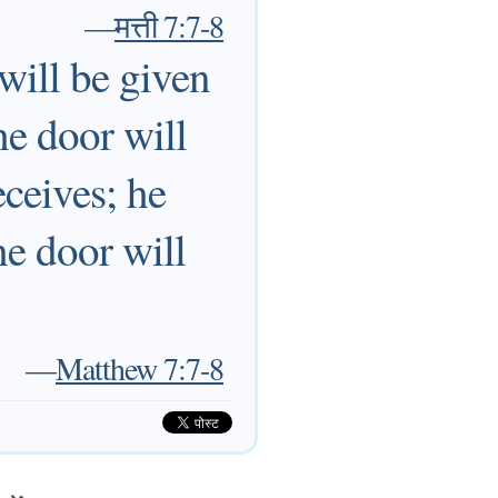
—
मत्ती 7:7-8
 will be given
he door will
ceives; he
e door will
—
Matthew 7:7-8