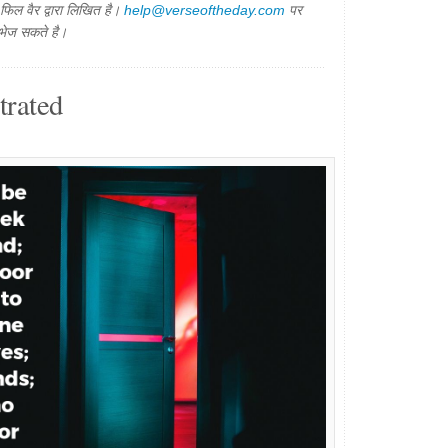
िल वैर द्वारा लिखित है।
help@verseoftheday.com
पर
 भेज सकते है।
trated