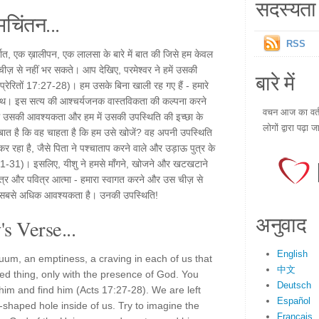
सदस्यता 
चिंतन...
RSS
निर्वात, एक ख़ालीपन, एक लालसा के बारे में बात की जिसे हम केवल
 चीज़ से नहीं भर सकते। आप देखिए, परमेश्वर ने हमें उसकी
बारे में
प्रेरितों 17:27-28)। हम उसके बिना खाली रह गए हैं - हमारे
साथ। इस सत्य की आश्चर्यजनक वास्तविकता की कल्पना करने
वचन आज का वर्तम
े हमें उसकी आवश्यकता और हम में उसकी उपस्थिति की इच्छा के
लोगों द्वारा पढ़ा ज
ी बात है कि वह चाहता है कि हम उसे खोजें? वह अपनी उपस्थिति
 कर रहा है, जैसे पिता ने पश्चाताप करने वाले और उड़ाऊ पुत्र के
11-31)। इसलिए, यीशु ने हमसे माँगने, खोजने और खटखटाने
पुत्र और पवित्र आत्मा - हमारा स्वागत करने और उस चीज़ से
हमें सबसे अधिक आवश्यकता है। उनकी उपस्थिति!
अनुवाद
s Verse...
English
uum, an emptiness, a craving in each of us that
中文
ted thing, only with the presence of God. You
Deutsch
im and find him (Acts 17:27-28). We are left
Español
shaped hole inside of us. Try to imagine the
Français