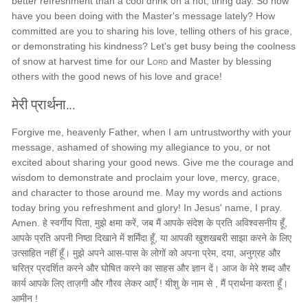
better refreshment than a cool drink on a hot, tiring day. So how
have you been doing with the Master's message lately? How
committed are you to sharing his love, telling others of his grace,
or demonstrating his kindness? Let's get busy being the coolness
of snow at harvest time for our
Lord
and Master by blessing
others with the good news of his love and grace!
मेरी प्रार्थना...
Forgive me, heavenly Father, when I am untrustworthy with your
message, ashamed of showing my allegiance to you, or not
excited about sharing your good news. Give me the courage and
wisdom to demonstrate and proclaim your love, mercy, grace,
and character to those around me. May my words and actions
today bring you refreshment and glory! In Jesus' name, I pray.
Amen. हे स्वर्गीय पिता, मुझे क्षमा करें, जब मैं आपके संदेश के प्रति अविश्वसनीय हूँ,
आपके प्रति अपनी निष्ठा दिखाने में शर्मिंदा हूँ, या आपकी खुशखबरी साझा करने के लिए
उत्साहित नहीं हूँ। मुझे अपने आस-पास के लोगों को अपना प्रेम, दया, अनुग्रह और
चरित्र प्रदर्शित करने और घोषित करने का साहस और ज्ञान दें। आज के मेरे शब्द और
कार्य आपके लिए ताज़गी और गौरव लेकर आएँ ! यीशु के नाम से , मैं प्रार्थना करता हूँ।
आमीन !