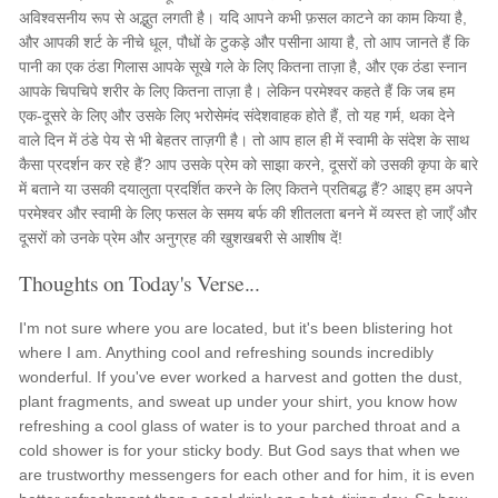
अविश्वसनीय रूप से अद्भुत लगती है। यदि आपने कभी फ़सल काटने का काम किया है,
और आपकी शर्ट के नीचे धूल, पौधों के टुकड़े और पसीना आया है, तो आप जानते हैं कि
पानी का एक ठंडा गिलास आपके सूखे गले के लिए कितना ताज़ा है, और एक ठंडा स्नान
आपके चिपचिपे शरीर के लिए कितना ताज़ा है। लेकिन परमेश्वर कहते हैं कि जब हम
एक-दूसरे के लिए और उसके लिए भरोसेमंद संदेशवाहक होते हैं, तो यह गर्म, थका देने
वाले दिन में ठंडे पेय से भी बेहतर ताज़गी है। तो आप हाल ही में स्वामी के संदेश के साथ
कैसा प्रदर्शन कर रहे हैं? आप उसके प्रेम को साझा करने, दूसरों को उसकी कृपा के बारे
में बताने या उसकी दयालुता प्रदर्शित करने के लिए कितने प्रतिबद्ध हैं? आइए हम अपने
परमेश्वर और स्वामी के लिए फसल के समय बर्फ की शीतलता बनने में व्यस्त हो जाएँ और
दूसरों को उनके प्रेम और अनुग्रह की खुशखबरी से आशीष दें!
Thoughts on Today's Verse...
I'm not sure where you are located, but it's been blistering hot
where I am. Anything cool and refreshing sounds incredibly
wonderful. If you've ever worked a harvest and gotten the dust,
plant fragments, and sweat up under your shirt, you know how
refreshing a cool glass of water is to your parched throat and a
cold shower is for your sticky body. But God says that when we
are trustworthy messengers for each other and for him, it is even