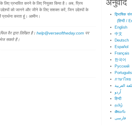
अनुवाद
लिए प्रभावित करने के लिए नियुक्त किया है। अब, प्रिय
उद्देश्यों को जानने और जीने के लिए सशक्त करें, जिन उद्देश्यों के
द्विभाषिक सं
ैं प्रार्थना करता हूं। आमीन।
(हिन्दी / E
English
िल वैर द्वारा लिखित है।
help@verseoftheday.com
पर
中文
 भेज सकते है।
Deutsch
Español
Français
한국어
Русский
Português
ภาษาไทย
لغة العربية
اُردو
हिन्दी
தமிழ்
తెలుగు
فارسی