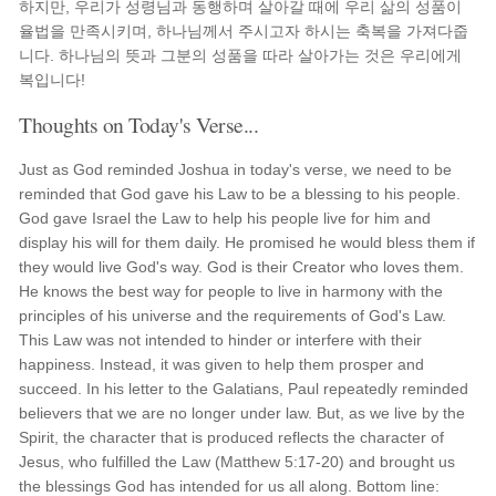
하지만, 우리가 성령님과 동행하며 살아갈 때에 우리 삶의 성품이
율법을 만족시키며, 하나님께서 주시고자 하시는 축복을 가져다줍
니다. 하나님의 뜻과 그분의 성품을 따라 살아가는 것은 우리에게
복입니다!
Thoughts on Today's Verse...
Just as God reminded Joshua in today's verse, we need to be
reminded that God gave his Law to be a blessing to his people.
God gave Israel the Law to help his people live for him and
display his will for them daily. He promised he would bless them if
they would live God's way. God is their Creator who loves them.
He knows the best way for people to live in harmony with the
principles of his universe and the requirements of God's Law.
This Law was not intended to hinder or interfere with their
happiness. Instead, it was given to help them prosper and
succeed. In his letter to the Galatians, Paul repeatedly reminded
believers that we are no longer under law. But, as we live by the
Spirit, the character that is produced reflects the character of
Jesus, who fulfilled the Law (Matthew 5:17-20) and brought us
the blessings God has intended for us all along. Bottom line: