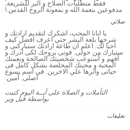
فقط متطلبات الصلاح و البر للشريعة,
مدفوعين بنعمة الله و بمعونة الروح القدس.!
صلاتي
يا ابانا المحب، اشكرك لتقديم ارادتك و
شرحها بلغة البشر حتي اعرف افضل كيف
احيا لك. اعلم ان طاعة ارادتك ستباركنى و
ستبارك من حولى. قونى بروحك لكى ادرك و
أفهم و أستوعب شخصيتك الصالحة ونعمتك
المحبة و محبتك المخلصة بشكل كامل فى
حياتى واثرها علي الاخرين. في اسم يسوع
اصلى. آمين.
التأملات و الصلاة على آيــة اليوم كتبت
بواسطة فيل وير
تعليقات