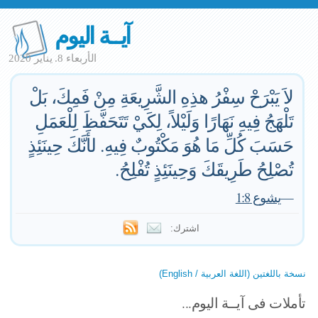
آيــة اليوم
الأربعاء 8. يناير 2020
لاَ يَبْرَحْ سِفْرُ هذِهِ الشَّرِيعَةِ مِنْ فَمِكَ، بَلْ
تَلْهَجُ فِيهِ نَهَارًا وَلَيْلاً، لِكَيْ تَتَحَفَّظَ لِلْعَمَلِ
حَسَبَ كُلِّ مَا هُوَ مَكْتُوبٌ فِيهِ. لأَنَّكَ حِينَئِذٍ
تُصْلِحُ طَرِيقَكَ وَحِينَئِذٍ تُفْلِحُ.
—
يشوع 1:8
اشترك:
نسخة باللغتين (اللغة العربية / English)
تأملات فى آيــة اليوم...