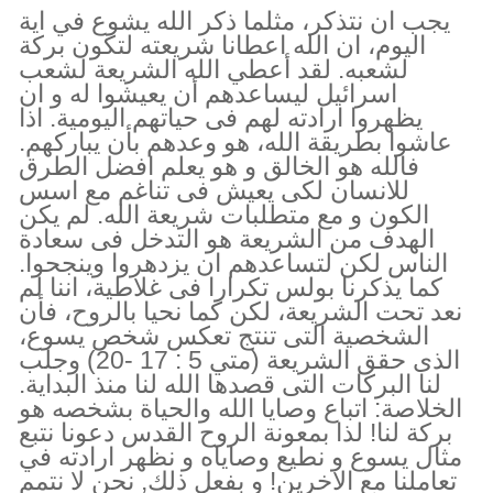
يجب ان نتذكر، مثلما ذكر الله يشوع في اية
اليوم، ان الله اعطانا شريعته لتكون بركة
لشعبه. لقد أعطي الله الشريعة لشعب
اسرائيل ليساعدهم أن يعيشوا له و ان
يظهروا ارادته لهم فى حياتهم اليومية. اذا
عاشوا بطريقة الله، هو وعدهم بأن يباركهم.
فالله هو الخالق و هو يعلم افضل الطرق
للانسان لكى يعيش فى تناغم مع اسس
الكون و مع متطلبات شريعة الله. لم يكن
الهدف من الشريعة هو التدخل فى سعادة
الناس لكن لتساعدهم ان يزدهروا وينجحوا.
كما يذكرنا بولس تكرارا فى غلاطية، اننا لم
نعد تحت الشريعة، لكن كما نحيا بالروح، فأن
الشخصية التى تنتج تعكس شخص يسوع،
الذى حقق الشريعة (متي 5 : 17 -20) وجلب
لنا البركات التى قصدها الله لنا منذ البداية.
الخلاصة: اتباع وصايا الله والحياة بشخصه هو
بركة لنا! لذا بمعونة الروح القدس دعونا نتبع
مثال يسوع و نطيع وصاياه و نظهر ارادته في
تعاملنا مع الاخرين! و بفعل ذلك, نحن لا نتمم