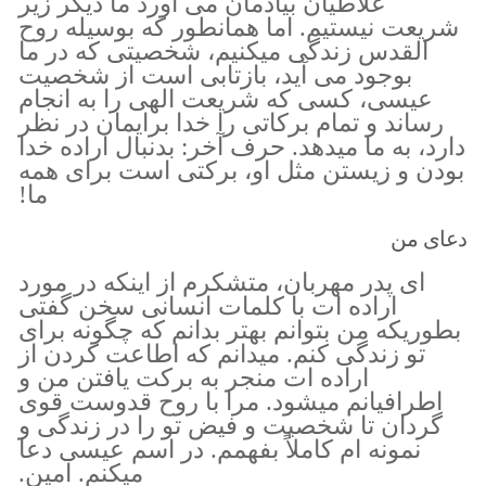
غلاطیان بیادمان می آورد ما دیگر زیر
شریعت نیستیم. اما همانطور که بوسیله روح
القدس زندگی میکنیم، شخصیتی که در ما
بوجود می آید، بازتابی است از شخصیت
عیسی، کسی که شریعت الهی را به انجام
رساند و تمام برکاتی را خدا برایمان در نظر
دارد، به ما میدهد. حرف آخر: بدنبال اراده خدا
بودن و زیستن مثل او، برکتی است برای همه
ما!
دعای من
ای پدر مهربان، متشکرم از اینکه در مورد
اراده ات با کلمات انسانی سخن گفتی
بطوریکه من بتوانم بهتر بدانم که چگونه برای
تو زندگی کنم. میدانم که اطاعت کردن از
اراده ات منجر به برکت یافتن من و
اطرافیانم میشود. مرا با روح قدوست قوی
گردان تا شخصیت و فیض تو را در زندگی و
نمونه ام کاملاً بفهمم. در اسم عیسی دعا
میکنم. آمین.