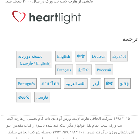
بخشی از هارت لایت نت ورک در سال ۲۰۰۰ تبدیل شد.
ترجمه
Español
Deutsch
中文
English
نسخه دو زبانه:
(فارسی / English)
Français
한국어
Русский
தமிழ்
हिन्दी
اُردو
اللغة العربية
ภาษาไทย
Português
فارسی
తెలుగు
۱۹۹۸-۲۰۱۵ شرکت الحاقی هارت لایت. ورس آو ذ دی دات کام بخشی از هارت لایت
نت ورک است. تمام نقل قولها ( مگر اینکه قید شده باشد) از کتاب مقدس٬ نیو
انترناشنال ورژن برگرفته شده. ۱۹۷۳٬۱۹۷۸٬۱۹۸۴٬۲۰۱۱ بوسیله شرکت الحاقی بیبلیکا.
تمام حقوق چاپ در سراسر جهان محفوظ است