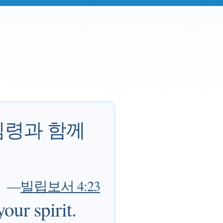
심령과 함께
—
빌립보서 4:23
our spirit.