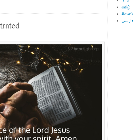
हिन्दी
தமிழ்
తెలుగు
فارسی
trated