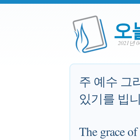
오
2021년 
주 예수 그
있기를 빕니
The grace of 