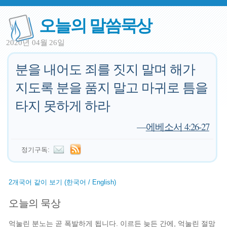
오늘의 말씀묵상
2020년 04월 26일
분을 내어도 죄를 짓지 말며 해가
지도록 분을 품지 말고 마귀로 틈을
타지 못하게 하라
—
에베소서 4:26-27
정기구독:
2개국어 같이 보기 (한국어 / English)
오늘의 묵상
억눌린 분노는 곧 폭발하게 됩니다. 이르든 늦든 간에, 억눌린 절망