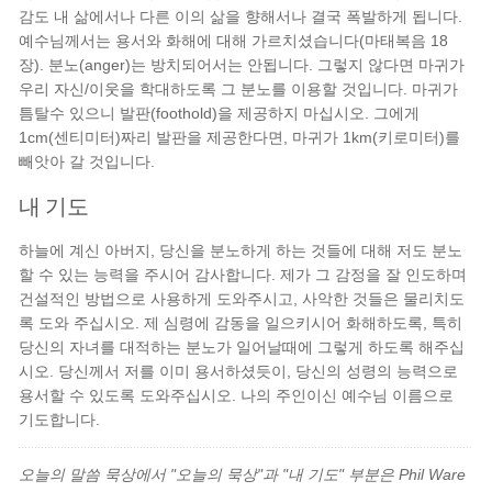
감도 내 삶에서나 다른 이의 삶을 향해서나 결국 폭발하게 됩니다.
예수님께서는 용서와 화해에 대해 가르치셨습니다(마태복음 18
장). 분노(anger)는 방치되어서는 안됩니다. 그렇지 않다면 마귀가
우리 자신/이웃을 학대하도록 그 분노를 이용할 것입니다. 마귀가
틈탈수 있으니 발판(foothold)을 제공하지 마십시오. 그에게
1cm(센티미터)짜리 발판을 제공한다면, 마귀가 1km(키로미터)를
빼앗아 갈 것입니다.
내 기도
하늘에 계신 아버지, 당신을 분노하게 하는 것들에 대해 저도 분노
할 수 있는 능력을 주시어 감사합니다. 제가 그 감정을 잘 인도하며
건설적인 방법으로 사용하게 도와주시고, 사악한 것들은 물리치도
록 도와 주십시오. 제 심령에 감동을 일으키시어 화해하도록, 특히
당신의 자녀를 대적하는 분노가 일어날때에 그렇게 하도록 해주십
시오. 당신께서 저를 이미 용서하셨듯이, 당신의 성령의 능력으로
용서할 수 있도록 도와주십시오. 나의 주인이신 예수님 이름으로
기도합니다.
오늘의 말씀 묵상에서 "오늘의 묵상"과 "내 기도" 부분은 Phil Ware