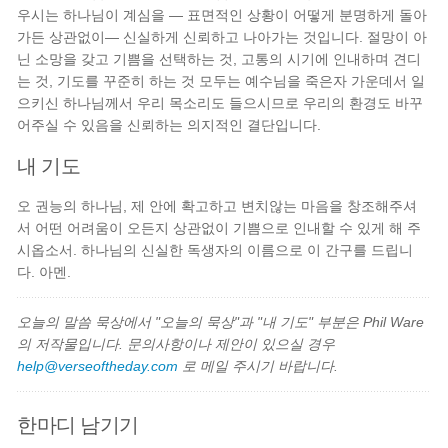
우시는 하나님이 계심을 — 표면적인 상황이 어떻게 분명하게 돌아
가든 상관없이— 신실하게 신뢰하고 나아가는 것입니다. 절망이 아
닌 소망을 갖고 기쁨을 선택하는 것, 고통의 시기에 인내하며 견디
는 것, 기도를 꾸준히 하는 것 모두는 예수님을 죽은자 가운데서 일
으키신 하나님께서 우리 목소리도 들으시므로 우리의 환경도 바꾸
어주실 수 있음을 신뢰하는 의지적인 결단입니다.
내 기도
오 권능의 하나님, 제 안에 확고하고 변치않는 마음을 창조해주셔
서 어떤 어려움이 오든지 상관없이 기쁨으로 인내할 수 있게 해 주
시옵소서. 하나님의 신실한 독생자의 이름으로 이 간구를 드립니
다. 아멘.
오늘의 말씀 묵상에서 "오늘의 묵상"과 "내 기도" 부분은 Phil Ware
의 저작물입니다. 문의사항이나 제안이 있으실 경우
help@verseoftheday.com
로 메일 주시기 바랍니다.
한마디 남기기