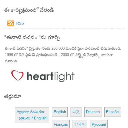
ఈ కార్యక్రమంలో చేరండి
RSS
"ఈనాటి వచనం "ను గూర్చి
ఈనాటి వచనం" ప్రస్తుతం నెలకు 250,000 మందికి పైగా పాఠకులచే చదువుతుంది.
1998 లో బెన్ స్టీడ్ చే ప్రారంభించబడి , 2000 లో హార్ట్లైట్ నెట్వర్క్లో భాగంగా
మారింది.
తర్జుమా
ద్విభాషా సంస్కరణ:
English
中文
Deutsch
Español
(తెలుగు / English)
Français
한국어
Русский