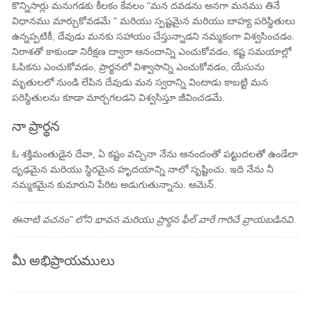
కొన్నిసార్లు మనుగడకు కీలకం కేవలం "మన దవడను అనగా మనము తినే
విధానము మార్చుకోవడమే " మరియు స్పష్టమైన మరియు బాహ్య పరిస్థితులు
ఉన్నప్పటికీ, దేవుడు మనకు సహాయం చేస్తున్నాడని నమ్మకంగా విశ్వసించడం.
నిరాశతో కాకుండా నిరీక్షణ ద్వారా ఆనందాన్ని ఎంచుకోవడం, కష్ట సమయాల్లో
ఓపికను ఎంచుకోవడం, ప్రార్థనలో విశ్వాసాన్ని ఎంచుకోవడం, యేసును
మృతులలో నుండి లేపిన దేవుడు మన స్వరాన్ని వింటాడు కాబట్టి మన
పరిస్థితులను కూడా మార్చగలడని విశ్వసిస్తూ జీవించడమే.
నా ప్రార్థన
ఓ శక్తిమంతుడైన దేవా, ఏ కష్టం వచ్చినా నేను ఆనందంతో పట్టుదలతో ఉండేలా
దృఢమైన మరియు స్థిరమైన హృదయాన్ని నాలో సృష్టించు. ఇది నేను నీ
నమ్మకమైన కుమారుని పేరిట అడుగుతున్నాను. ఆమెన్.
ఈనాటి వచనం" లోని భావన మరియు ప్రార్థన ఫీల్ వారే గారిచే వ్రాయబడినవి.
మీ అభిప్రాయములు