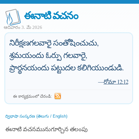
ఈనాటి వచనం
ఆదివారం 3. మే 2026
నిరీక్షణగలవారై సంతోషించుచు,
శ్రమయందు ఓర్పు గలవారై,
ప్రార్థనయందు పట్టుదల కలిగియుండుడి.
—
రోమా 12:12
ఈ కార్యక్రమంలో చేరండి:
ద్విభాషా సంస్కరణ (తెలుగు / English)
ఈనాటి వచనమునుగూర్చిన తలంపు